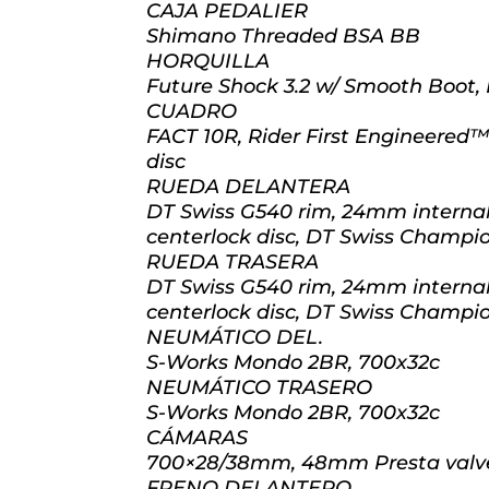
CAJA PEDALIER
Shimano Threaded BSA BB
HORQUILLA
Future Shock 3.2 w/ Smooth Boot,
CUADRO
FACT 10R, Rider First Engineered™
disc
RUEDA DELANTERA
DT Swiss G540 rim, 24mm internal w
centerlock disc, DT Swiss Champion
RUEDA TRASERA
DT Swiss G540 rim, 24mm internal w
centerlock disc, DT Swiss Champion
NEUMÁTICO DEL.
S-Works Mondo 2BR, 700x32c
NEUMÁTICO TRASERO
S-Works Mondo 2BR, 700x32c
CÁMARAS
700×28/38mm, 48mm Presta valv
FRENO DELANTERO