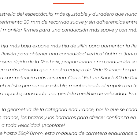
estrella del espectáculo, más ajustable y duradero que nun
experimenta 20 mm de recorrido suave y sin adherencias entre
 manillar firmes para una conducción más suave y con más 
 tija más baja expone más tija de sillín para aumentar la fl
esa flexión para obtener una comodidad vertical óptima. Junto
asero rígido de la Roubaix, proporcionan una conducción sua
retera más cómoda que nuestro equipo de Ride Science ha p
e a la competencia más cercana. Con el Future Shock 3.0 de 
el ciclista permanece estable, manteniendo el impulso en te
un impacto, causando una pérdida medible de velocidad. Es
a geometría de la categoría endurance, por lo que se condu
las manos, los brazos y los hombros para ofrecer confianza e
a toda velocidad. ¡Acóplate!
 hasta 38c/40mm, esta máquina de carretera endurance of