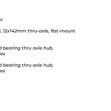
sc
B, 12x142mm thru-axle, flat-mount
d bearing thru axle hub,
les
d bearing thru axle hub,
les