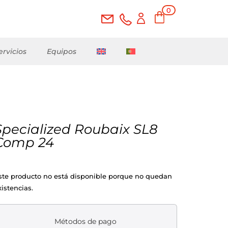
0
ele
me
nto
s
ervicios
Equipos
Specialized Roubaix SL8
Comp 24
ste producto no está disponible porque no quedan
xistencias.
Métodos de pago