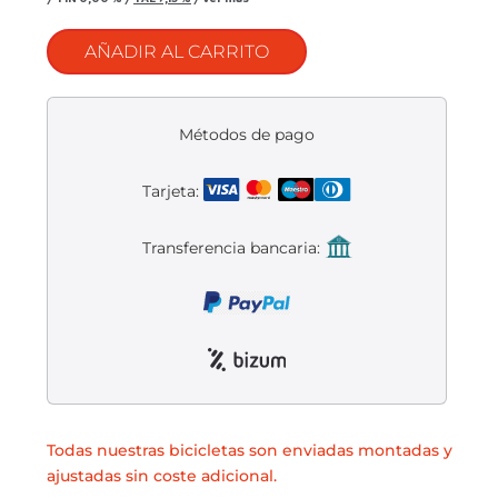
Liquidación accesorios
AÑADIR AL CARRITO
Mantenimiento de bicicletas
Métodos de pago
Tarjeta:
Transferencia bancaria:
Todas nuestras bicicletas son enviadas montadas y
ajustadas sin coste adicional.