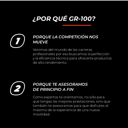
¿POR QUÉ GR-100?
PORQUE LA COMPETICIÓN NOS
MUEVE
Venimos del mundo de las carreras
profesionales por eso buscamos la perfección
y la eficiencia técnica para ofrecerte productos
de alto rendimiento.
PORQUE TE ASESORAMOS
DE PRINCIPIO A FIN
Como expertos te orientamos, no sólo para
que tengas las mejores prestaciones, sino que
también te asesoramos para que disfrutes al
máximo de la experiencia de una nueva
movilidad.