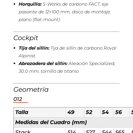
Horquilla:
S-Works de carbono FACT, eje
pasante de 12×100 mm, disco de montaje
plano (flat-mount)
Cockpit
Tija del sillín:
Tija de sillín de carbono Roval
Alpinist
Abrazadera del sillín:
Aleación Specialized,
30.0 mm, tornillo de titanio
Geometría
012
Talla
49
52
54
56
Medidas del Cuadro (mm)
Stack
514
527
544
565