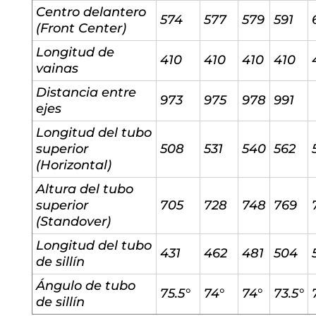
Centro delantero
574
577
579
591
(Front Center)
Longitud de
410
410
410
410
vainas
Distancia entre
973
975
978
991
ejes
Longitud del tubo
superior
508
531
540
562
(Horizontal)
Altura del tubo
superior
705
728
748
769
(Standover)
Longitud del tubo
431
462
481
504
de sillín
Ángulo de tubo
75.5°
74°
74°
73.5°
de sillín