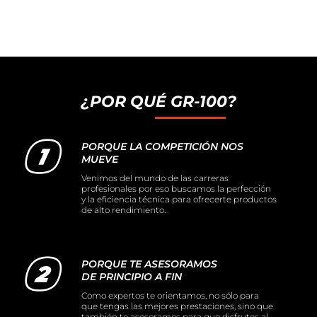
¿POR QUÉ GR-100?
PORQUE LA COMPETICIÓN NOS
MUEVE
Venimos del mundo de las carreras
profesionales por eso buscamos la perfección
y la eficiencia técnica para ofrecerte productos
de alto rendimiento.
PORQUE TE ASESORAMOS
DE PRINCIPIO A FIN
Como expertos te orientamos, no sólo para
que tengas las mejores prestaciones, sino que
también te asesoramos para que disfrutes al