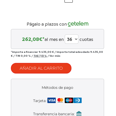
Liquidación accesorios
Mantenimiento de bicicletas
Págalo a plazos con
262,08
€*
al mes en
cuotas
*Importe a financiar
9.435,00 €
/
Importe total adeudado
9.435,00
€
/
TIN
0,00 %
/
TAE
7,13 %
/
Ver más
AÑADIR AL CARRITO
Métodos de pago
Tarjeta:
Transferencia bancaria: