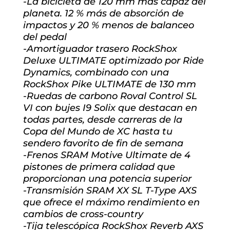
-La bicicleta de 120 mm más capaz del
planeta. 12 % más de absorción de
impactos y 20 % menos de balanceo
del pedal
-Amortiguador trasero RockShox
Deluxe ULTIMATE optimizado por Ride
Dynamics, combinado con una
RockShox Pike ULTIMATE de 130 mm
-Ruedas de carbono Roval Control SL
VI con bujes I9 Solix que destacan en
todas partes, desde carreras de la
Copa del Mundo de XC hasta tu
sendero favorito de fin de semana
-Frenos SRAM Motive Ultimate de 4
pistones de primera calidad que
proporcionan una potencia superior
-Transmisión SRAM XX SL T-Type AXS
que ofrece el máximo rendimiento en
cambios de cross-country
-Tija telescópica RockShox Reverb AXS