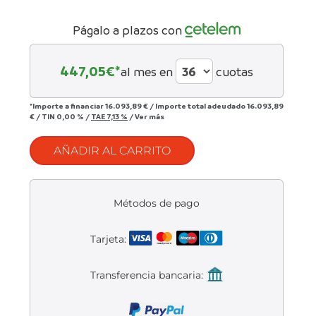
Liquidación accesorios
Págalo a plazos con
Mantenimiento de bicicletas
447,05
€*
al mes en
cuotas
*Importe a financiar
16.093,89 €
/
Importe total adeudado
16.093,89
€
/
TIN
0,00 %
/
TAE
7,13 %
/
Ver más
AÑADIR AL CARRITO
Métodos de pago
Tarjeta:
Transferencia bancaria: