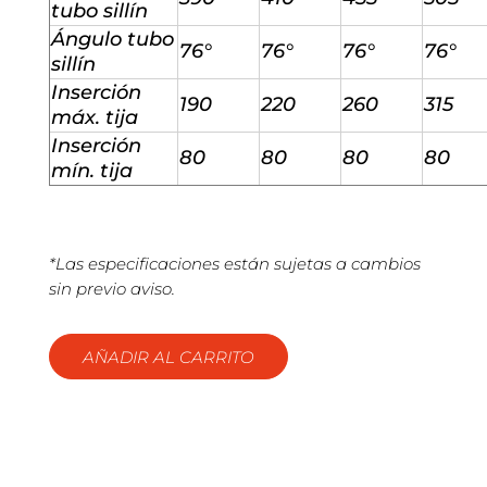
tubo sillín
Ángulo tubo
76°
76°
76°
76°
sillín
Inserción
190
220
260
315
máx. tija
Inserción
80
80
80
80
mín. tija
*Las especificaciones están sujetas a cambios
sin previo aviso.
AÑADIR AL CARRITO