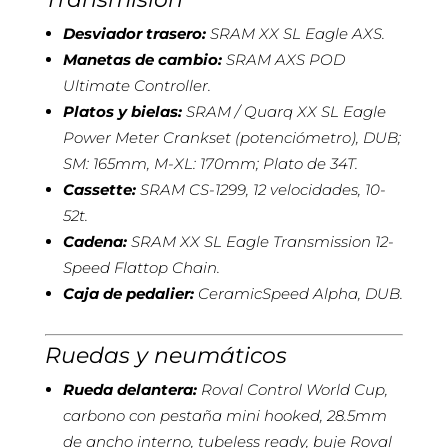
Desviador trasero:
SRAM XX SL Eagle AXS.
Manetas de cambio:
SRAM AXS POD
Ultimate Controller.
Platos y bielas:
SRAM / Quarq XX SL Eagle
Power Meter Crankset (potenciómetro), DUB;
SM: 165mm, M-XL: 170mm; Plato de 34T.
Cassette:
SRAM CS-1299, 12 velocidades, 10-
52t.
Cadena:
SRAM XX SL Eagle Transmission 12-
Speed Flattop Chain.
Caja de pedalier:
CeramicSpeed Alpha, DUB.
Ruedas y neumáticos
Rueda delantera:
Roval Control World Cup,
carbono con pestaña mini hooked, 28.5mm
de ancho interno, tubeless ready, buje Roval