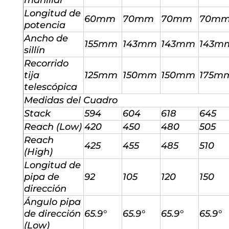
manillar
Longitud de
60mm
70mm
70mm
70m
potencia
Ancho de
155mm
143mm
143mm
143m
sillín
Recorrido
tija
125mm
150mm
150mm
175m
telescópica
Medidas del Cuadro
Stack
594
604
618
645
Reach (Low)
420
450
480
505
Reach
425
455
485
510
(High)
Longitud de
pipa de
92
105
120
150
dirección
Ángulo pipa
de dirección
65.9°
65.9°
65.9°
65.9°
(Low)