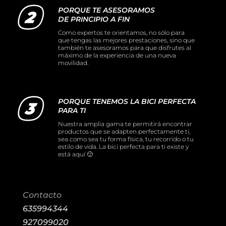
PORQUE TE ASESORAMOS
DE PRINCIPIO A FIN
Como expertos te orientamos, no sólo para
que tengas las mejores prestaciones, sino que
también te asesoramos para que disfrutes al
máximo de la experiencia de una nueva
movilidad.
PORQUE TENEMOS LA BICI PERFECTA
PARA TI
Nuestra amplia gama te permitirá encontrar
productos que se adapten perfectamente ti,
sea como sea tu forma física, tu recorrido o tu
estilo de vida. La bici perfecta para ti existe y
está aquí 🙂
Contacto
635994344
927099020