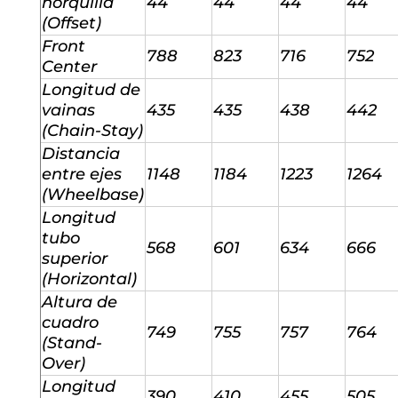
horquilla
44
44
44
44
(Offset)
Front
788
823
716
752
Center
Longitud de
vainas
435
435
438
442
(Chain-Stay)
Distancia
entre ejes
1148
1184
1223
1264
(Wheelbase)
Longitud
tubo
568
601
634
666
superior
(Horizontal)
Altura de
cuadro
749
755
757
764
(Stand-
Over)
Longitud
390
410
455
505