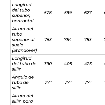
Longitud
del tubo
578
599
627
superior,
horizontal
Altura del
tubo
superior al
753
754
753
suelo
(Standover)
Longitud
del tubo de
390
405
425
sillín
Ángulo de
tubo de
77°
77°
77°
sillín
Altura del
sillín para