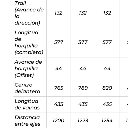
Trail
(Avance de
132
132
132
la
dirección)
Longitud
de
577
577
577
horquilla
(completa)
Avance de
horquilla
44
44
44
(Offset)
Centro
765
789
820
delantero
Longitud
435
435
435
de vainas
Distancia
1200
1223
1254
entre ejes