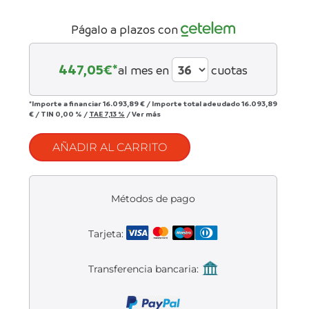
Liquidación accesorios
Págalo a plazos con
Mantenimiento de bicicletas
447,05
€*
al mes en
cuotas
*Importe a financiar
16.093,89 €
/
Importe total adeudado
16.093,89
€
/
TIN
0,00 %
/
TAE
7,13 %
/
Ver más
AÑADIR AL CARRITO
Métodos de pago
Tarjeta:
Transferencia bancaria: