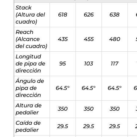
Stack
(Altura del
618
626
638
cuadro)
Reach
(Alcance
435
455
480
del cuadro)
Longitud
de pipa de
95
103
117
dirección
Ángulo de
pipa de
64.5°
64.5°
64.5°
6
dirección
Altura de
350
350
350
pedalier
Caída de
29.5
29.5
29.5
pedalier