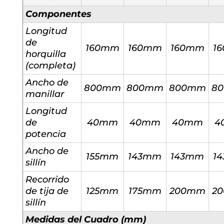
Componentes
Longitud
de
160mm
160mm
160mm
1
horquilla
(completa)
Ancho de
800mm
800mm
800mm
8
manillar
Longitud
de
40mm
40mm
40mm
4
potencia
Ancho de
155mm
143mm
143mm
1
sillín
Recorrido
de tija de
125mm
175mm
200mm
2
sillín
Medidas del Cuadro (mm)