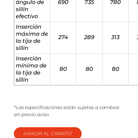
ángulo de
690
735
780
sillín
efectivo
Inserción
máxima de
274
289
313
la tija de
sillín
Inserción
mínima de
80
80
80
la tija de
sillín
*Las especificaciones están sujetas a cambios
sin previo aviso.
AÑADIR AL CARRITO