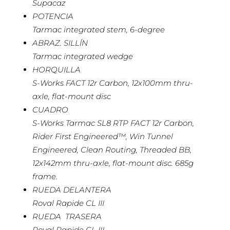
Supacaz
POTENCIA
Tarmac integrated stem, 6-degree
ABRAZ. SILLÍN
Tarmac integrated wedge
HORQUILLA
S-Works FACT 12r Carbon, 12x100mm thru-
axle, flat-mount disc
CUADRO
S-Works Tarmac SL8 RTP FACT 12r Carbon,
Rider First Engineered™, Win Tunnel
Engineered, Clean Routing, Threaded BB,
12x142mm thru-axle, flat-mount disc. 685g
frame.
RUEDA DELANTERA
Roval Rapide CL III
RUEDA TRASERA
Roval Rapide CL III