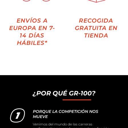
ENVÍOS A
RECOGIDA
EUROPA EN 7-
GRATUITA EN
14 DÍAS
TIENDA
HÁBILES*
¿POR QUÉ GR-100?
PORQUE LA COMPETICIÓN NOS
MUEVE
Venimos del mundo de las carreras