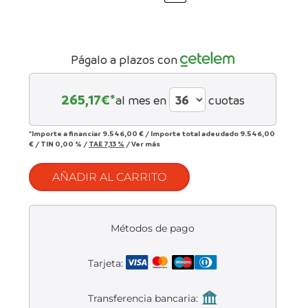
Liquidación accesorios
12.200,00 €.
8.600,00
Mantenimiento de bicicletas
Págalo a plazos con
265,17
€*
al mes en
cuotas
*Importe a financiar
9.546,00 €
/
Importe total adeudado
9.546,00
€
/
TIN
0,00 %
/
TAE
7,13 %
/
Ver más
AÑADIR AL CARRITO
Métodos de pago
Tarjeta:
Transferencia bancaria: