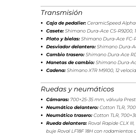
Transmisión
Caja de pedalier:
CeramicSpeed Alpha 
Casete:
Shimano Dura-Ace CS-R9200, 12 
Plato y bielas:
Shimano Dura-Ace FC-R920
Desviador delantero:
Shimano Dura-Ac
Cambio trasero:
Shimano Dura-Ace RD-
Manetas de cambio:
Shimano Dura-Ace 
Cadena:
Shimano XTR M9100, 12 velocida
Ruedas y neumáticos
Cámaras:
700×25-35 mm, válvula Pres
Neumático delantero:
Cotton TLR, 70
Neumático trasero:
Cotton TLR, 700×
Rueda delantera:
Roval Rapide CLX III,
buje Roval LF18F 18H con rodamientos c