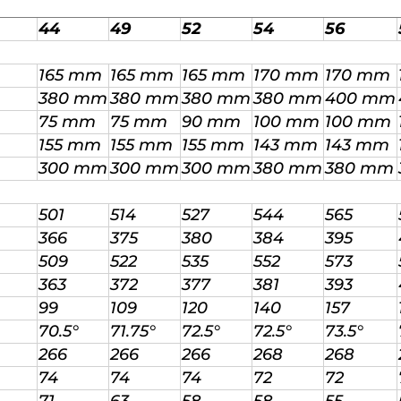
44
49
52
54
56
165 mm
165 mm
165 mm
170 mm
170 mm
380 mm
380 mm
380 mm
380 mm
400 mm
75 mm
75 mm
90 mm
100 mm
100 mm
155 mm
155 mm
155 mm
143 mm
143 mm
300 mm
300 mm
300 mm
380 mm
380 mm
501
514
527
544
565
366
375
380
384
395
509
522
535
552
573
363
372
377
381
393
99
109
120
140
157
70.5°
71.75°
72.5°
72.5°
73.5°
266
266
266
268
268
74
74
74
72
72
71
63
58
58
55