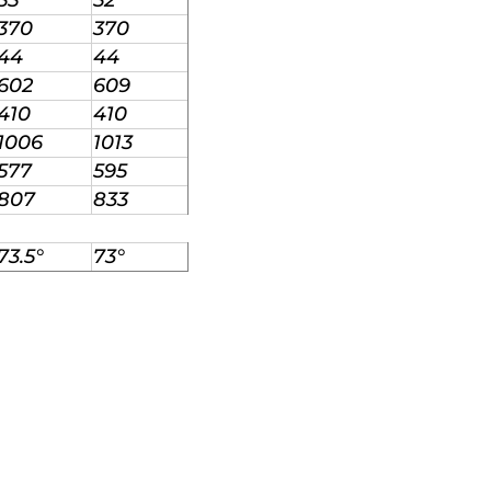
370
370
44
44
602
609
410
410
1006
1013
577
595
807
833
73.5°
73°