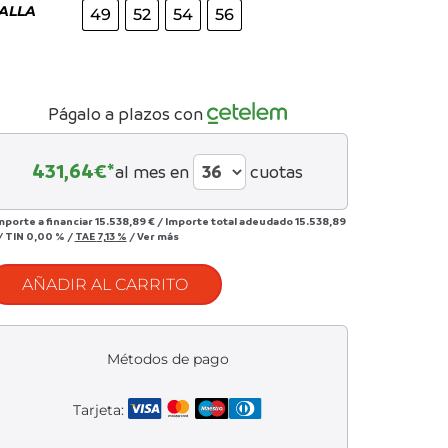
ALLA
49
52
54
56
Págalo a plazos con
431,64
€*
al mes en
cuotas
mporte a financiar
15.538,89 €
/
Importe total adeudado
15.538,89
/
TIN
0,00 %
/
TAE
7,13 %
/
Ver más
AÑADIR AL CARRITO
Métodos de pago
Tarjeta: