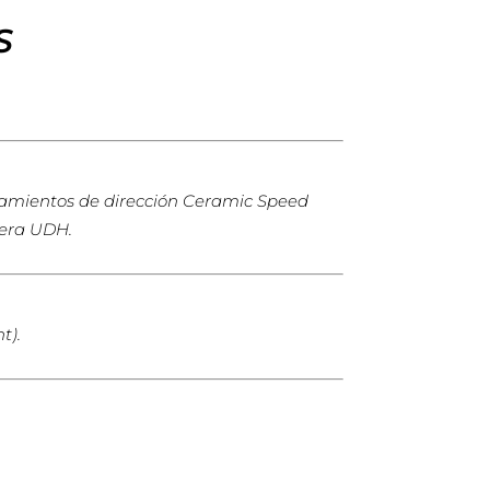
S
damientos de dirección Ceramic Speed
tera UDH.
t).