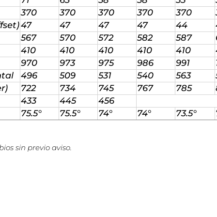
370
370
370
370
370
fset)
47
47
47
47
44
567
570
572
582
587
410
410
410
410
410
970
973
975
986
991
ntal
496
509
531
540
563
r)
722
734
745
767
785
433
445
456
75.5°
75.5°
74°
74°
73.5°
ios sin previo aviso.