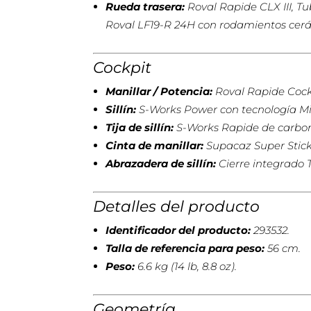
Rueda trasera:
Roval Rapide CLX III, T
Roval LF19-R 24H con rodamientos cerám
Cockpit
Manillar / Potencia:
Roval Rapide Cockp
Sillín:
S-Works Power con tecnología Mir
Tija de sillín:
S-Works Rapide de carbon
Cinta de manillar:
Supacaz Super Stick
Abrazadera de sillín:
Cierre integrado 
Detalles del producto
Identificador del producto:
293532.
Talla de referencia para peso:
56 cm.
Peso:
6.6 kg (14 lb, 8.8 oz).
Geometría