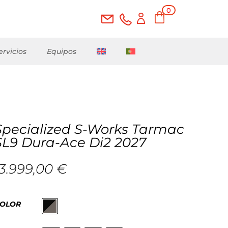
0
ele
me
nto
s
ervicios
Equipos
Specialized S-Works Tarmac
SL9 Dura-Ace Di2 2027
13.999,00
€
OLOR