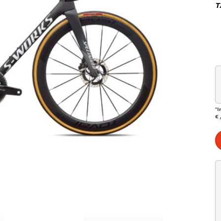
T
*I
€