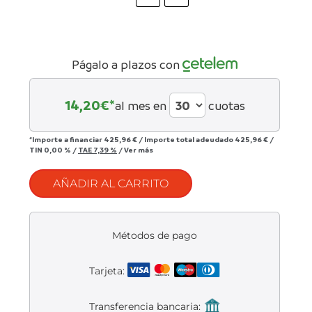
Liquidación accesorios
Mantenimiento de bicicletas
Págalo a plazos con
14,20
€*
al mes en
cuotas
*Importe a financiar
425,96 €
/
Importe total adeudado
425,96 €
/
TIN
0,00 %
/
TAE
7,39 %
/
Ver más
AÑADIR AL CARRITO
Métodos de pago
Tarjeta:
Transferencia bancaria: