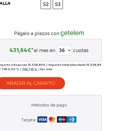
ALLA
S2
S3
Págalo a plazos con
431,64
€*
al mes en
cuotas
mporte a financiar
15.538,89 €
/
Importe total adeudado
15.538,89
/
TIN
0,00 %
/
TAE
7,13 %
/
Ver más
AÑADIR AL CARRITO
Métodos de pago
Tarjeta: