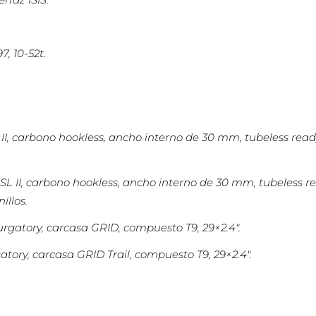
, 10-52t.
II, carbono hookless, ancho interno de 30 mm, tubeless ready
L II, carbono hookless, ancho interno de 30 mm, tubeless read
illos.
rgatory, carcasa GRID, compuesto T9, 29×2.4″.
tory, carcasa GRID Trail, compuesto T9, 29×2.4″.