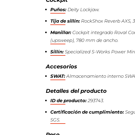
Puños:
Deity Lockjaw.
Tija de sillín:
RockShox Reverb AXS, 3
Manillar:
Cockpit integrado Roval Con
(upsweep), 780 mm de ancho.
Sillín:
Specialized S-Works Power Mirro
Accesorios
SWAT:
Almacenamiento interno SWAT 
Detalles del producto
ID de producto:
293743.
Certificación de cumplimiento:
Segú
SGS.
Peso