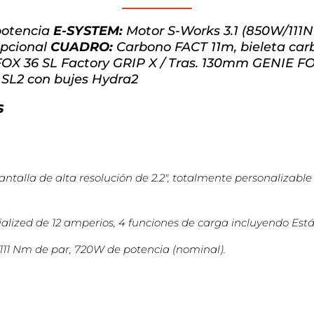
potencia
E-SYSTEM:
Motor S-Works 3.1 (850W/111
opcional
CUADRO:
Carbono FACT 11m, bieleta ca
OX 36 SL Factory GRIP X / Tras. 130mm GENIE F
 SL2 con bujes Hydra2
s
talla de alta resolución de 2.2″, totalmente personalizable
alized de 12 amperios, 4 funciones de carga incluyendo Está
 111 Nm de par, 720W de potencia (nominal).