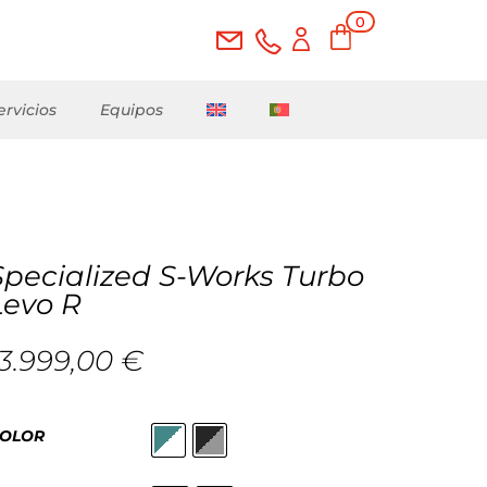
0
ele
me
nto
s
ervicios
Equipos
Specialized S-Works Turbo
Levo R
13.999,00
€
OLOR