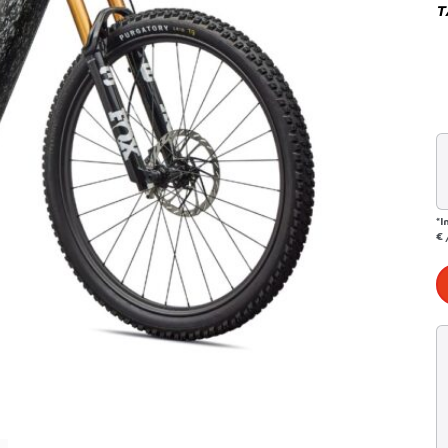
T
*I
€