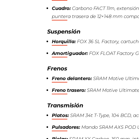
Cuadro:
Carbono FACT 11m, extensión 
puntera trasera de 12×148 mm compati
Suspensión
Horquilla:
FOX 36 SL Factory, cartuch
Amortiguador:
FOX FLOAT Factory GE
Frenos
Freno delantero:
SRAM Motive Ultimat
Freno trasero:
SRAM Motive Ultimate, 
Transmisión
Platos:
SRAM 34t T-Type, 104 BCD, ac
Pulsadores:
Mando SRAM AXS POD U
Bielas:
SRAM XX Carbon, 160 mm, inter