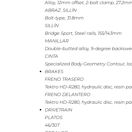
Alloy, 12mm offset, 2-bolt clamp, 27.2m
ABRAZ. SILLÍN
Bolt-type, 31.8mm
SILLÍN
Bridge Sport, Steel rails, 155/143mm
MANILLAR
Double-butted alloy, 9-degree backsw
CINTA
Specialized Body Geometry Contour, lo
BRAKES
FRENO TRASERO
Tektro HD-R280, hydraulic disc, resin 
FRENO DELANTERO
Tektro HD-R280, hydraulic disc, resin 
DRIVETRAIN
PLATOS
46/30T