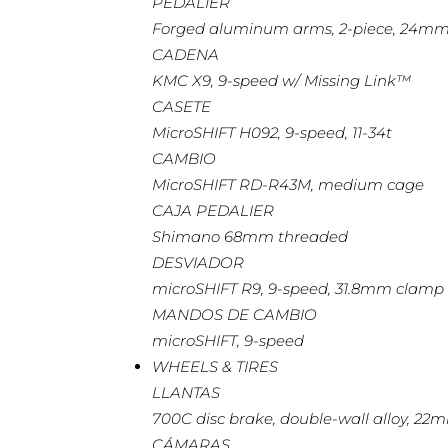
PEDALIER
Forged aluminum arms, 2-piece, 24mm 
CADENA
KMC X9, 9-speed w/ Missing Link™
CASETE
MicroSHIFT H092, 9-speed, 11-34t
CAMBIO
MicroSHIFT RD-R43M, medium cage
CAJA PEDALIER
Shimano 68mm threaded
DESVIADOR
microSHIFT R9, 9-speed, 31.8mm clamp
MANDOS DE CAMBIO
microSHIFT, 9-speed
WHEELS & TIRES
LLANTAS
700C disc brake, double-wall alloy, 22
CÁMARAS