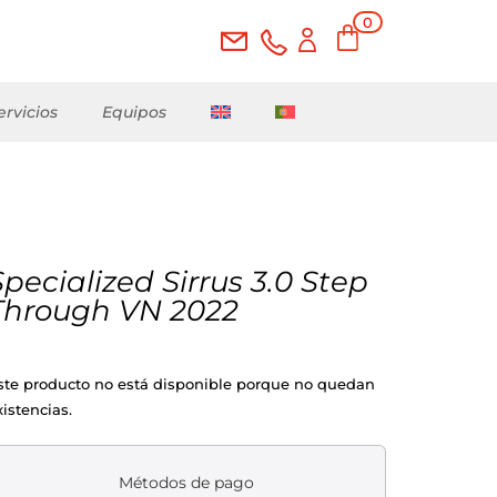
0
ele
me
nto
s
ervicios
Equipos
Specialized Sirrus 3.0 Step
Through VN 2022
ste producto no está disponible porque no quedan
xistencias.
Métodos de pago