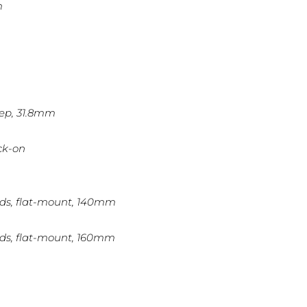
m
eep, 31.8mm
ck-on
pads, flat-mount, 140mm
pads, flat-mount, 160mm