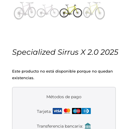
Cascos
Equipaciones
Eléctricas
Pedales
Gafas
Equipaciones gr-100
REBAJAS
Infantil
Potencias
Zapatillas
Equipaciones Extremadura
OUTLET
Montajes a la Carta
Ruedas
Puños y cintas
Ropa
Specialized Sirrus X 2.0 2025
Segunda mano
Sillines
Luces
Guantes
Este producto no está disponible porque no quedan
existencias.
Suspensión
Bombas
Calcetines
Manillares
Portabidones
Varios
Métodos de pago
Tarjeta:
Frenos
Varios accesorios
Outlet equipación
Transferencia bancaria:
Transmisión