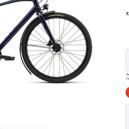
T
*I
T