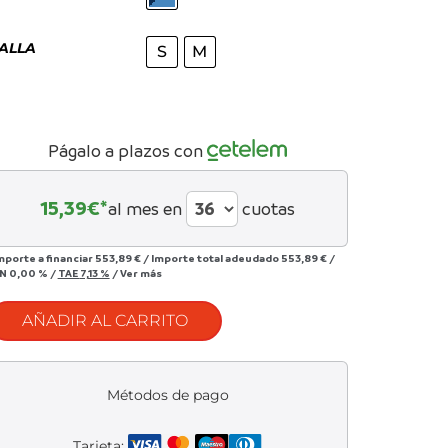
990,00 €.
499,00 €.
ALLA
S
M
Págalo a plazos con
15,39
€*
al mes en
cuotas
mporte a financiar
553,89 €
/
Importe total adeudado
553,89 €
/
IN
0,00 %
/
TAE
7,13 %
/
Ver más
AÑADIR AL CARRITO
Métodos de pago
Tarjeta: