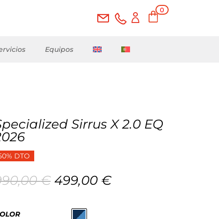
0
ele
me
nto
s
ervicios
Equipos
Specialized Sirrus X 2.0 EQ
2026
50% DTO
El
El
990,00
€
499,00
€
precio
precio
original
actual
era:
es:
OLOR