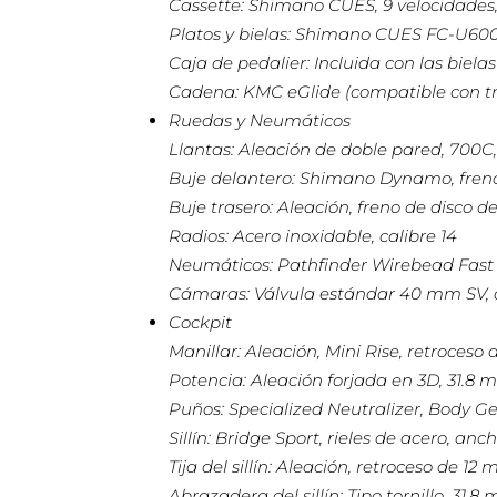
Cassette: Shimano CUES, 9 velocidades,
Platos y bielas: Shimano CUES FC-U600
Caja de pedalier: Incluida con las bielas
Cadena: KMC eGlide (compatible con t
Ruedas y Neumáticos
Llantas: Aleación de doble pared, 700C
Buje delantero: Shimano Dynamo, freno d
Buje trasero: Aleación, freno de disco de
Radios: Acero inoxidable, calibre 14
Neumáticos: Pathfinder Wirebead Fast 
Cámaras: Válvula estándar 40 mm SV,
Cockpit
Manillar: Aleación, Mini Rise, retroces
Potencia: Aleación forjada en 3D, 31.8 
Puños: Specialized Neutralizer, Body G
Sillín: Bridge Sport, rieles de acero, an
Tija del sillín: Aleación, retroceso de 1
Abrazadera del sillín: Tipo tornillo, 31.8