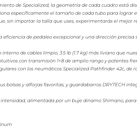
miento de Specialized, la geometría de cada cuadro está dis
ona específicamente el tamaño de cada tubo para lograr el e
, sin importar la talla que uses, experimentarás el mejor r
una eficiencia de pedaleo excepcional y una dirección preci
interno de cables limpio, 3.5 lb (1.7 kg) más liviano que nue
tuitivos con transmisión 1×8 de amplio rango y potentes fren
gulares con los neumáticos Specialized Pathfinder 42c, de
s bolsas y alforjas favoritas, y guardabarros DRYTECH int
 intensidad, alimentada por un buje dinamo Shimano, para ve
minum