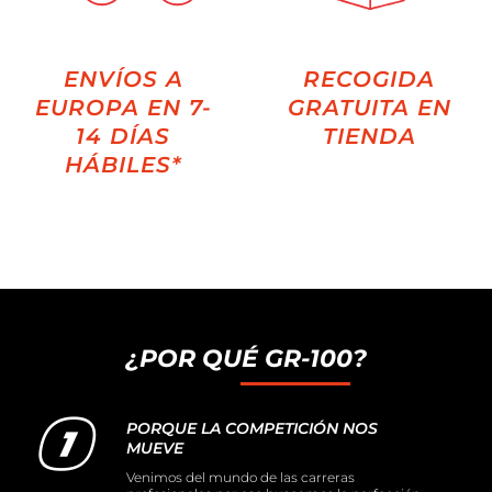
ENVÍOS A
RECOGIDA
EUROPA EN 7-
GRATUITA EN
14 DÍAS
TIENDA
HÁBILES*
¿POR QUÉ GR-100?
PORQUE LA COMPETICIÓN NOS
MUEVE
Venimos del mundo de las carreras