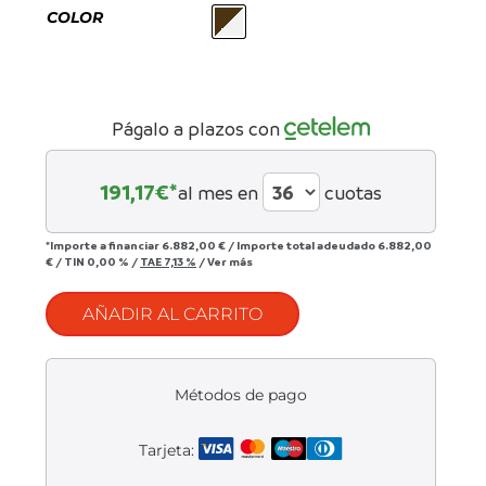
Liquidación accesorios
COLOR
Mantenimiento de bicicletas
Págalo a plazos con
191,17
€*
al mes en
cuotas
*Importe a financiar
6.882,00 €
/
Importe total adeudado
6.882,00
€
/
TIN
0,00 %
/
TAE
7,13 %
/
Ver más
AÑADIR AL CARRITO
Métodos de pago
Tarjeta: