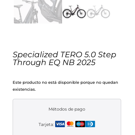
Cascos
Equipaciones
Eléctricas
Pedales
Gafas
Equipaciones gr-100
REBAJAS
Infantil
Potencias
Zapatillas
Equipaciones Extremadura
OUTLET
Montajes a la Carta
Ruedas
Puños y cintas
Ropa
Specialized TERO 5.0 Step
Through EQ NB 2025
Segunda mano
Sillines
Luces
Guantes
Este producto no está disponible porque no quedan
Suspensión
Bombas
Calcetines
existencias.
Manillares
Portabidones
Varios
Métodos de pago
Frenos
Varios accesorios
Outlet equipación
Tarjeta:
Transmisión