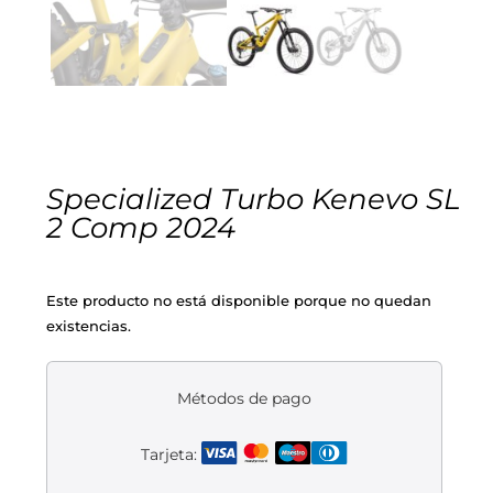
Cascos
Equipaciones
Eléctricas
Pedales
Gafas
Equipaciones gr-100
REBAJAS
Infantil
Potencias
Zapatillas
Equipaciones Extremadura
OUTLET
Montajes a la Carta
Ruedas
Puños y cintas
Ropa
Specialized Turbo Kenevo SL
2 Comp 2024
Segunda mano
Sillines
Luces
Guantes
Este producto no está disponible porque no quedan
Suspensión
Bombas
Calcetines
existencias.
Manillares
Portabidones
Varios
Métodos de pago
Frenos
Varios accesorios
Outlet equipación
Tarjeta:
Transmisión