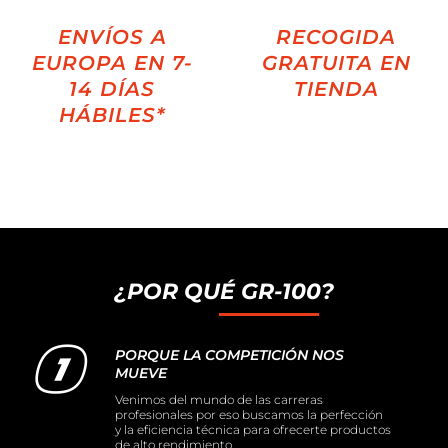
ENVÍOS A
RECOGIDA
EUROPA EN 7-
GRATUITA EN
14 DÍAS
TIENDA
HÁBILES*
¿POR QUÉ GR-100?
PORQUE LA COMPETICIÓN NOS
MUEVE
Venimos del mundo de las carreras
profesionales por eso buscamos la perfección
y la eficiencia técnica para ofrecerte productos
de alto rendimiento.