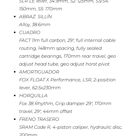
SLR LE lever, 34.9mm, S2: 125mm, S3/S4:
150mm, S5: 170mm
ABRAZ. SILLÍN
Alloy, 38.6mm
CUADRO
FACT 11m full carbon, 29″, full internal cable
routing, 148mm spacing, fully sealed
cartridge bearings, 170mm rear travel, geo
adjust head tube, geo adjust horst pivot
AMORTIGUADOR
FOX FLOAT X Performance, LSR, 2-position
lever, 62.5x230mm
HORQUILLA
Fox 38 Rhythm, Grip damper 29″, 170mm
travel, 29″, 44mm offset
FRENO TRASERO
SRAM Code R, 4-piston caliper, hydraulic disc,
200mm