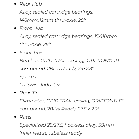
Rear Hub
Alloy, sealed cartridge bearings,
148mmx12mm thru-axle, 28h
Front Hub
Alloy, sealed cartridge bearings, 15x110mm
thru-axle, 28h
Front Tire
Butcher, GRID TRAIL casing, GRIPTON® T9
compound, 2Bliss Ready, 29×2.3″
Spokes
DT Swiss Industry
Rear Tire
Eliminator, GRID TRAIL casing, GRIPTON® T7
compound, 2Bliss Ready, 27.5 x 2.3″
Rims
Specialized 29/27.5, hookless alloy, 30mm
inner width, tubeless ready