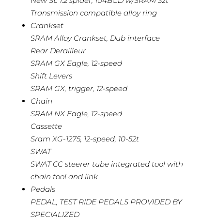
New SL 1.2 spider, 104BCD w/SRAM 32t
Transmission compatible alloy ring
Crankset
SRAM Alloy Crankset, Dub interface
Rear Derailleur
SRAM GX Eagle, 12-speed
Shift Levers
SRAM GX, trigger, 12-speed
Chain
SRAM NX Eagle, 12-speed
Cassette
Sram XG-1275, 12-speed, 10-52t
SWAT
SWAT CC steerer tube integrated tool with
chain tool and link
Pedals
PEDAL, TEST RIDE PEDALS PROVIDED BY
SPECIALIZED