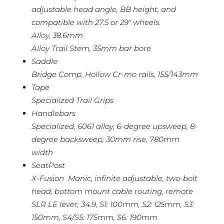
adjustable head angle, BB height, and
compatible with 27.5 or 29″ wheels.
Alloy, 38.6mm
Alloy Trail Stem, 35mm bar bore
Saddle
Bridge Comp, Hollow Cr-mo rails, 155/143mm
Tape
Specialized Trail Grips
Handlebars
Specialized, 6061 alloy, 6-degree upsweep, 8-
degree backsweep, 30mm rise, 780mm
width
SeatPost
X-Fusion Manic, infinite adjustable, two-bolt
head, bottom mount cable routing, remote
SLR LE lever, 34.9, S1: 100mm, S2: 125mm, S3:
150mm, S4/S5: 175mm, S6: 190mm