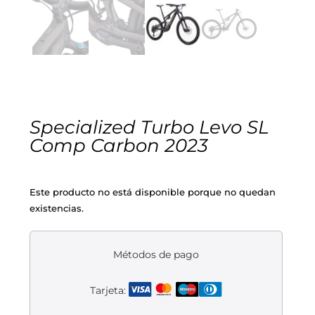
Cascos
Equipaciones
Eléctricas
Pedales
Gafas
Equipaciones gr-100
REBAJAS
Infantil
Potencias
Zapatillas
Equipaciones Extremadura
OUTLET
Montajes a la Carta
Ruedas
Puños y cintas
Ropa
Specialized Turbo Levo SL
Comp Carbon 2023
Segunda mano
Sillines
Luces
Guantes
Este producto no está disponible porque no quedan
Suspensión
Bombas
Calcetines
existencias.
Manillares
Portabidones
Varios
Métodos de pago
Frenos
Varios accesorios
Outlet equipación
Tarjeta:
Transmisión