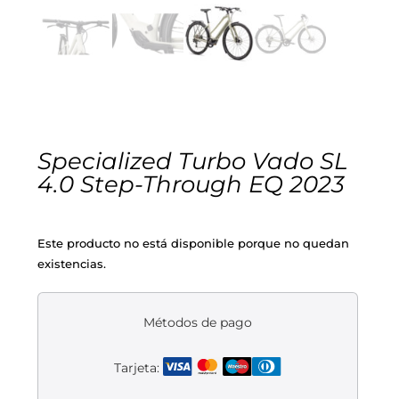
Cascos
Equipaciones
Eléctricas
Pedales
Gafas
Equipaciones gr-100
REBAJAS
Infantil
Potencias
Zapatillas
Equipaciones Extremadura
OUTLET
Montajes a la Carta
Ruedas
Puños y cintas
Ropa
Specialized Turbo Vado SL
4.0 Step-Through EQ 2023
Segunda mano
Sillines
Luces
Guantes
Este producto no está disponible porque no quedan
Suspensión
Bombas
Calcetines
existencias.
Manillares
Portabidones
Varios
Métodos de pago
Frenos
Varios accesorios
Outlet equipación
Tarjeta:
Transmisión