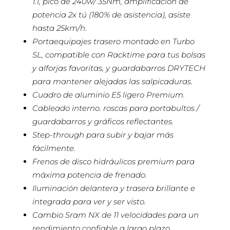
1.1, pico de 240w/ 35Nm, amplificación de
potencia 2x tú (180% de asistencia), asiste
hasta 25km/h.
Portaequipajes trasero montado en Turbo
SL, compatible con Racktime para tus bolsas
y alforjas favoritas, y guardabarros DRYTECH
para mantener alejadas las salpicaduras.
Cuadro de aluminio E5 ligero Premium.
Cableado interno. roscas para portabultos /
guardabarros y gráficos reflectantes.
Step-through para subir y bajar más
fácilmente.
Frenos de disco hidráulicos premium para
máxima potencia de frenado.
Iluminación delantera y trasera brillante e
integrada para ver y ser visto.
Cambio Sram NX de 11 velocidades para un
rendimiento confiable a largo plazo.