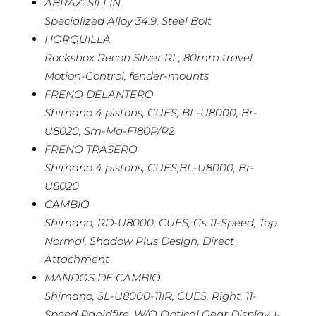
ABRAZ. SILLÍN
Specialized Alloy 34.9, Steel Bolt
HORQUILLA
Rockshox Recon Silver RL, 80mm travel,
Motion-Control, fender-mounts
FRENO DELANTERO
Shimano 4 pistons, CUES, BL-U8000, Br-
U8020, Sm-Ma-F180P/P2
FRENO TRASERO
Shimano 4 pistons, CUES,BL-U8000, Br-
U8020
CAMBIO
Shimano, RD-U8000, CUES, Gs 11-Speed, Top
Normal, Shadow Plus Design, Direct
Attachment
MANDOS DE CAMBIO
Shimano, SL-U8000-11IR, CUES, Right, 11-
Speed Rapidfire, W/O Optical Gear Display, I-