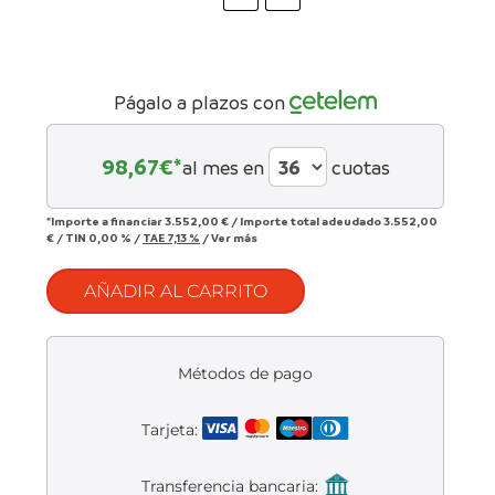
Liquidación accesorios
Mantenimiento de bicicletas
Págalo a plazos con
98,67
€*
al mes en
cuotas
*Importe a financiar
3.552,00 €
/
Importe total adeudado
3.552,00
€
/
TIN
0,00 %
/
TAE
7,13 %
/
Ver más
AÑADIR AL CARRITO
Métodos de pago
Tarjeta:
Transferencia bancaria: