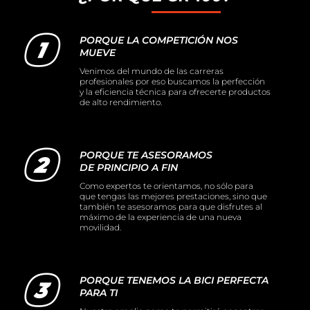
PORQUE LA COMPETICIÓN NOS
MUEVE
Venimos del mundo de las carreras
profesionales por eso buscamos la perfección
y la eficiencia técnica para ofrecerte productos
de alto rendimiento.
PORQUE TE ASESORAMOS
DE PRINCIPIO A FIN
Como expertos te orientamos, no sólo para
que tengas las mejores prestaciones, sino que
también te asesoramos para que disfrutes al
máximo de la experiencia de una nueva
movilidad.
PORQUE TENEMOS LA BICI PERFECTA
PARA TI