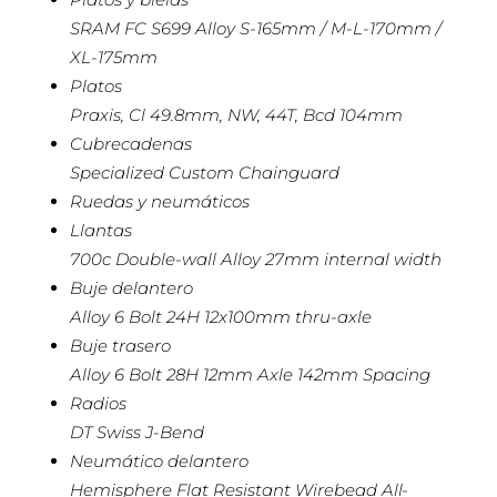
SRAM FC S699 Alloy S-165mm / M-L-170mm /
XL-175mm
Platos
Praxis, Cl 49.8mm, NW, 44T, Bcd 104mm
Cubrecadenas
Specialized Custom Chainguard
Ruedas y neumáticos
Llantas
700c Double-wall Alloy 27mm internal width
Buje delantero
Alloy 6 Bolt 24H 12x100mm thru-axle
Buje trasero
Alloy 6 Bolt 28H 12mm Axle 142mm Spacing
Radios
DT Swiss J-Bend
Neumático delantero
Hemisphere Flat Resistant Wirebead All-