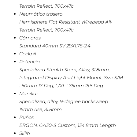
Terrain Reflect, 700x47c
Neumático trasero
Hemisphere Flat Resistant Wirebead All-
Terrain Reflect, 700x47c
Cámaras
Standard 40mm SV 29X1.75-2.4
Cockpit
Potencia
Specialized Stealth Stem, Alloy, 31.8mm,
Integrated Display And Light Mount, Size S/M
: 60mm 17 Deg, L/XL : 75mm 15.5 Deg
Manillar
Specialized, alloy, 9-degree backsweep,
15mm rise, 31.8mm
Puños
ERGON, GA30-S Custom, 134.8mm Length
Sillín