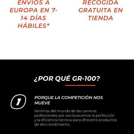
ENVÍOS A
RECOGIDA
EUROPA EN 7-
GRATUITA EN
14 DÍAS
TIENDA
HÁBILES*
¿POR QUÉ GR-100?
PORQUE LA COMPETICIÓN NOS
MUEVE
Venimos del mundo de las carreras
profesionales por eso buscamos la perfección
y la eficiencia técnica para ofrecerte productos
de alto rendimiento.