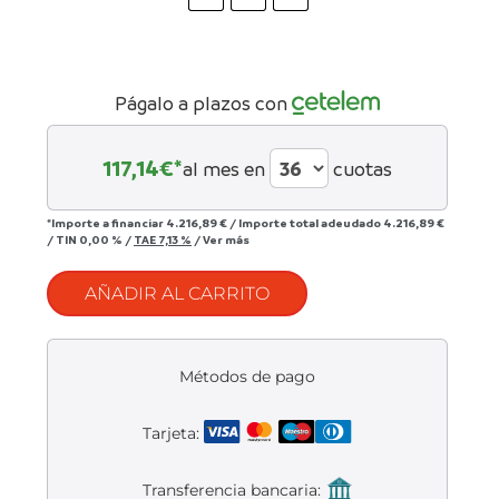
Liquidación accesorios
Mantenimiento de bicicletas
Págalo a plazos con
117,14
€*
al mes en
cuotas
*Importe a financiar
4.216,89 €
/
Importe total adeudado
4.216,89 €
/
TIN
0,00 %
/
TAE
7,13 %
/
Ver más
AÑADIR AL CARRITO
Métodos de pago
Tarjeta:
Transferencia bancaria: