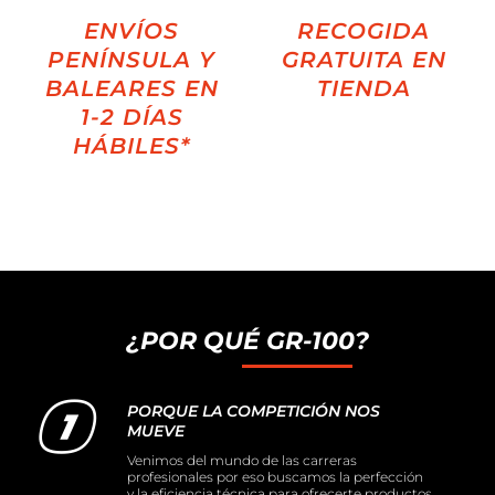
ENVÍOS
RECOGIDA
PENÍNSULA Y
GRATUITA EN
BALEARES EN
TIENDA
1-2 DÍAS
HÁBILES*
¿POR QUÉ GR-100?
PORQUE LA COMPETICIÓN NOS
MUEVE
Venimos del mundo de las carreras
profesionales por eso buscamos la perfección
y la eficiencia técnica para ofrecerte productos