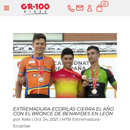
0
a
elementos
COMPRAR
SERVICIOS
Bicicletas
Carretera
Componentes
EXTREMADURA-ECOPILAS CIERRA EL AÑO
Montaña
Componentes e-bike
Accesorios
CON EL BRONCE DE BENAVIDES EN LEÓN
por
Rafa
|
Oct 24, 2021
|
MTB Extremadura-
Ecopilas
Gravel
Cubiertas y cámaras