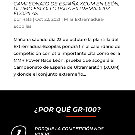
Liquidación accesorios
CAMPEONATO DE ESPAÑA XCUM EN LEÓN,
ÚLTIMO ESCOLLO PARA EXTREMADURA-
ECOPILAS
Mantenimiento de bicicletas
por
Rafa
|
Oct 22, 2021
|
MTB Extremadura-
Ecopilas
Mañana sábado día 23 de octubre la plantilla del
Extremadura-Ecopilas pondrá fin al calendario de
competición con otra importante cita como es la
MMR Power Race León, prueba que acogerá el
Campeonato de España de Ultramaratón (XCUM)
y donde el conjunto extremeño...
¿POR QUÉ GR-100?
PORQUE LA COMPETICIÓN NOS
MUEVE