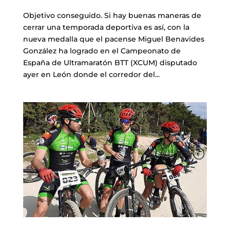
Cascos
Equipaciones
Objetivo conseguido. Si hay buenas maneras de
Eléctricas
Pedales
cerrar una temporada deportiva es así, con la
Gafas
Equipaciones gr-100
REBAJAS
nueva medalla que el pacense Miguel Benavides
González ha logrado en el Campeonato de
Infantil
Potencias
Zapatillas
Equipaciones Extremadura
OUTLET
España de Ultramaratón BTT (XCUM) disputado
ayer en León donde el corredor del...
Montajes a la Carta
Ruedas
Puños y cintas
Ropa
Segunda mano
Sillines
Luces
Guantes
Suspensión
Bombas
Calcetines
Manillares
Portabidones
Varios
Frenos
Varios accesorios
Outlet equipación
Transmisión