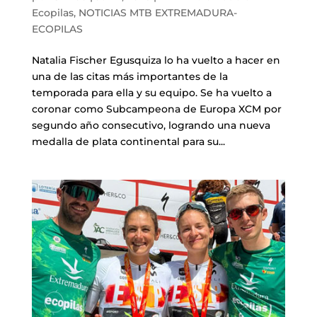
Cascos
Equipaciones
Ecopilas
,
NOTICIAS MTB EXTREMADURA-
ECOPILAS
Eléctricas
Pedales
Gafas
Equipaciones gr-100
REBAJAS
Natalia Fischer Egusquiza lo ha vuelto a hacer en
Infantil
una de las citas más importantes de la
Potencias
Zapatillas
Equipaciones Extremadura
OUTLET
temporada para ella y su equipo. Se ha vuelto a
coronar como Subcampeona de Europa XCM por
Montajes a la Carta
Ruedas
Puños y cintas
Ropa
segundo año consecutivo, logrando una nueva
medalla de plata continental para su...
Segunda mano
Sillines
Luces
Guantes
Suspensión
Bombas
Calcetines
Manillares
Portabidones
Varios
Frenos
Varios accesorios
Outlet equipación
Transmisión