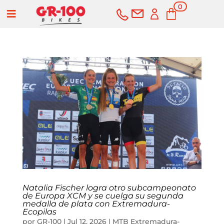
0
a
elementos
COMPRAR
SERVICIOS
Bicicletas
Carretera
Componentes
Natalia Fischer logra otro subcampeonato
Montaña
Componentes e-bike
Accesorios
de Europa XCM y se cuelga su segunda
medalla de plata con Extremadura-
Ecopilas
por
GR-100
|
Jul 12, 2026
|
MTB Extremadura-
Gravel
Cubiertas y cámaras