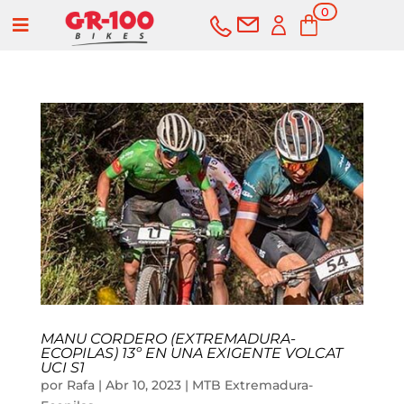
0
a
elementos
COMPRAR
SERVICIOS
Bicicletas
Carretera
Componentes
MANU CORDERO (EXTREMADURA-
Montaña
Componentes e-bike
Accesorios
ECOPILAS) 13º EN UNA EXIGENTE VOLCAT
UCI S1
por
Rafa
|
Abr 10, 2023
|
MTB Extremadura-
Gravel
Cubiertas y cámaras