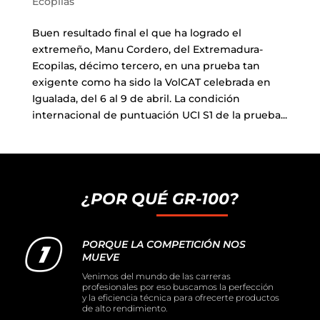
Cascos
Equipaciones
Ecopilas
Buen resultado final el que ha logrado el
Eléctricas
Pedales
Gafas
Equipaciones gr-100
REBAJAS
extremeño, Manu Cordero, del Extremadura-
Ecopilas, décimo tercero, en una prueba tan
Infantil
Potencias
Zapatillas
Equipaciones Extremadura
OUTLET
exigente como ha sido la VolCAT celebrada en
Igualada, del 6 al 9 de abril. La condición
internacional de puntuación UCI S1 de la prueba...
Montajes a la Carta
Ruedas
Puños y cintas
Ropa
Segunda mano
Sillines
Luces
Guantes
¿POR QUÉ GR-100?
Suspensión
Bombas
Calcetines
Manillares
Portabidones
Varios
PORQUE LA COMPETICIÓN NOS
MUEVE
Venimos del mundo de las carreras
Frenos
Varios accesorios
Outlet equipación
profesionales por eso buscamos la perfección
y la eficiencia técnica para ofrecerte productos
de alto rendimiento.
Transmisión