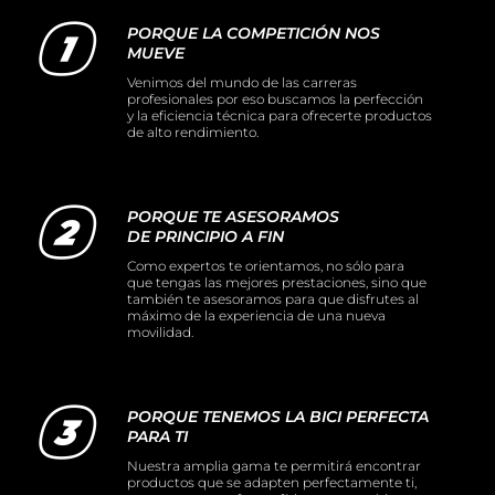
PORQUE LA COMPETICIÓN NOS
Manillares
Portabidones
Varios
MUEVE
Venimos del mundo de las carreras
profesionales por eso buscamos la perfección
Frenos
Varios accesorios
Outlet equipación
y la eficiencia técnica para ofrecerte productos
de alto rendimiento.
Transmisión
Liquidación accesorios
PORQUE TE ASESORAMOS
Mantenimiento de bicicletas
DE PRINCIPIO A FIN
Como expertos te orientamos, no sólo para
que tengas las mejores prestaciones, sino que
también te asesoramos para que disfrutes al
máximo de la experiencia de una nueva
movilidad.
PORQUE TENEMOS LA BICI PERFECTA
PARA TI
Nuestra amplia gama te permitirá encontrar
productos que se adapten perfectamente ti,