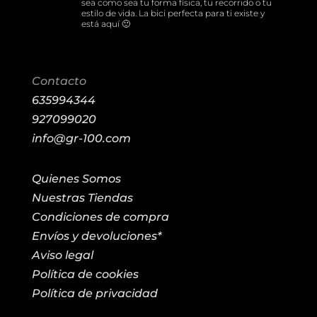
sea como sea tu forma física, tu recorrido o tu
estilo de vida. La bici perfecta para ti existe y
está aquí 🙂
Contacto
635994344
927099020
info@gr-100.com
Quienes Somos
Nuestras Tiendas
Condiciones de compra
Envíos y devoluciones*
Aviso legal
Política de cookies
Política de privacidad