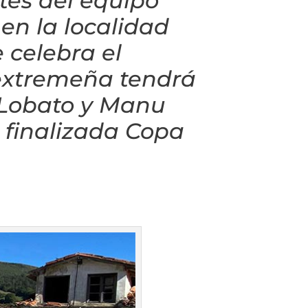
ntes del equipo
n la localidad
 celebra el
extremeña tendrá
o Lobato y Manu
n finalizada Copa