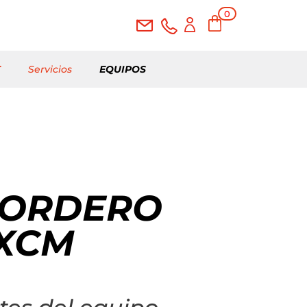
0
elementos
T
Servicios
EQUIPOS
CORDERO
 XCM