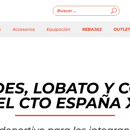
s
Accesorios
Equipación
REBAJAS
OUTLE
DES, LOBATO Y 
EL CTO ESPAÑA