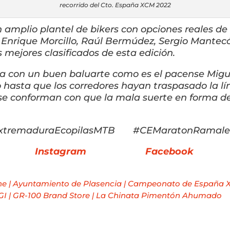
recorrido del Cto. España XCM 2022
n amplio plantel de bikers con opciones reales d
, Enrique Morcillo, Raúl Bermúdez, Sergio Mantec
 mejores clasificados de esta edición.
ta con un buen baluarte como es el pacense Migu
o hasta que los corredores hayan traspasado la l
se conforman con que la mala suerte en forma de 
xtremaduraEcopilasMTB #CEMaratonRamale
Instagram
Facebook
ne
|
Ayuntamiento de Plasencia
|
Campeonato de España 
GI
|
GR-100 Brand Store
|
La Chinata Pimentón Ahumado