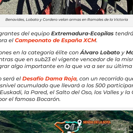
Benavides, Lobato y Cordero velan armas en Ramales de la Victoria
egrantes del equipo
Extremadura-Ecopilas
tendrá
bra el
Campeonato de España XCM
.
nes en la categoría élite con
Álvaro Lobato
y
Ma
entras que en sub23 el vigente vencedor de la m
ograr algo importante en la que va a ser su últim
 será el
Desafío Dama Roja
, con un recorrido qu
ivel acumulado que llevará a los 500 participant
Euskadi, la Pared, el Salto del Oso, los Valles y l
 por el famoso Bocarón.