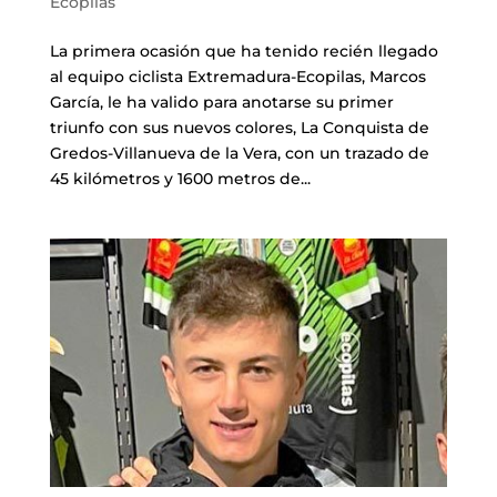
Cascos
Equipaciones
Ecopilas
La primera ocasión que ha tenido recién llegado
Eléctricas
Pedales
Gafas
Equipaciones gr-100
REBAJAS
al equipo ciclista Extremadura-Ecopilas, Marcos
García, le ha valido para anotarse su primer
Infantil
Potencias
Zapatillas
Equipaciones Extremadura
OUTLET
triunfo con sus nuevos colores, La Conquista de
Gredos-Villanueva de la Vera, con un trazado de
45 kilómetros y 1600 metros de...
Montajes a la Carta
Ruedas
Puños y cintas
Ropa
Segunda mano
Sillines
Luces
Guantes
Suspensión
Bombas
Calcetines
Manillares
Portabidones
Varios
Frenos
Varios accesorios
Outlet equipación
Transmisión