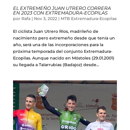
Liquidación accesorios
EL EXTREMEÑO JUAN UTRERO CORRERA
EN 2023 CON EXTREMADURA-ECOPILAS
Mantenimiento de bicicletas
por
Rafa
|
Nov 3, 2022
|
MTB Extremadura-Ecopilas
El ciclista Juan Utrero Ríos, madrileño de
nacimiento pero extremeño desde que tenía un
año, será una de las incorporaciones para la
próxima temporada del conjunto Extremadura-
Ecopilas. Aunque nacido en Móstoles (29.01.2001)
su llegada a Talarrubias (Badajoz) desde...