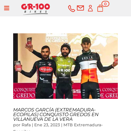
0
a
elementos
COMPRAR
SERVICIOS
Bicicletas
Carretera
Componentes
MARCOS GARCÍA (EXTREMADURA-
Montaña
Componentes e-bike
Accesorios
ECOPILAS) CONQUISTÓ GREDOS EN
VILLANUEVA DE LA VERA
por
Rafa
|
Ene 23, 2023
|
MTB Extremadura-
Gravel
Cubiertas y cámaras