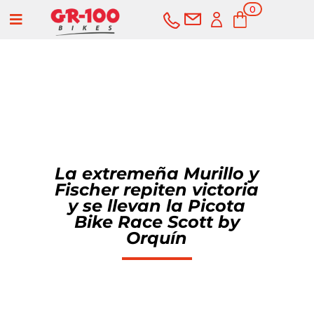
0
a
elementos
COMPRAR
SERVICIOS
La extremeña Murillo y
Fischer repiten victoria
Bicicletas
y se llevan la Picota
Bike Race Scott by
Carretera
Componentes
Orquín
Montaña
Componentes e-bike
Accesorios
Gravel
Cubiertas y cámaras