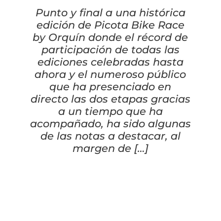
Cascos
Equipaciones
Punto y final a una histórica
edición de Picota Bike Race
Eléctricas
Pedales
Gafas
Equipaciones gr-100
REBAJAS
by Orquín donde el récord de
participación de todas las
Infantil
Potencias
Zapatillas
Equipaciones Extremadura
OUTLET
ediciones celebradas hasta
ahora y el numeroso público
Montajes a la Carta
Ruedas
Puños y cintas
Ropa
que ha presenciado en
directo las dos etapas gracias
Segunda mano
Sillines
Luces
Guantes
a un tiempo que ha
acompañado, ha sido algunas
de las notas a destacar, al
Suspensión
Bombas
Calcetines
margen de […]
Manillares
Portabidones
Varios
Frenos
Varios accesorios
Outlet equipación
Transmisión