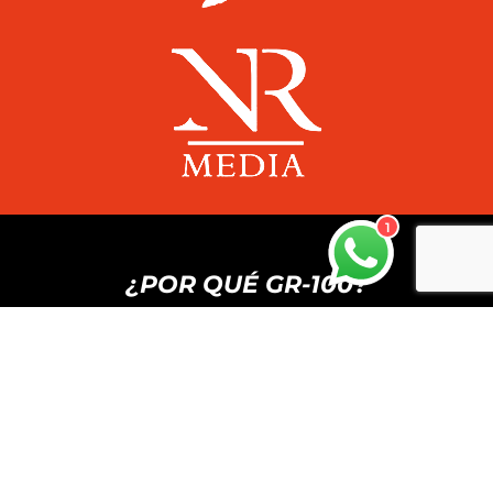
1
¿POR QUÉ GR-100?
PORQUE LA COMPETICIÓN NOS
MUEVE
Venimos del mundo de las carreras
profesionales por eso buscamos la perfección
y la eficiencia técnica para ofrecerte productos
de alto rendimiento.