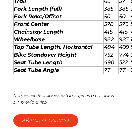
Trail
68
57
Fork Length (full)
385
385
Fork Rake/Offset
50
50
Front Center
578
579
Chainstay Length
415
415
Wheelbase
982
983
Top Tube Length, Horizontal
484
499
Bike Standover Height
752
774
Seat Tube Length
490
522
Seat Tube Angle
77
77
*Las especificaciones están sujetas a cambios
sin previo aviso.
AÑADIR AL CARRITO