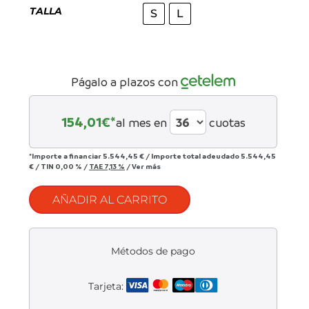
Liquidación accesorios
TALLA
S
L
Mantenimiento de bicicletas
Págalo a plazos con
154,01
€*
al mes en
cuotas
*Importe a financiar
5.544,45 €
/
Importe total adeudado
5.544,45
€
/
TIN
0,00 %
/
TAE
7,13 %
/
Ver más
AÑADIR AL CARRITO
Métodos de pago
Tarjeta: