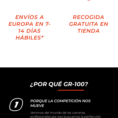
ENVÍOS A
RECOGIDA
EUROPA EN 7-
GRATUITA EN
14 DÍAS
TIENDA
HÁBILES*
¿POR QUÉ GR-100?
PORQUE LA COMPETICIÓN NOS
MUEVE
Venimos del mundo de las carreras
profesionales por eso buscamos la perfección