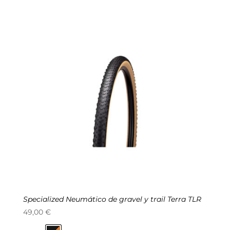
Manillares
Portabidones
Varios
Frenos
Varios accesorios
Outlet equipación
Transmisión
Liquidación accesorios
Mantenimiento de bicicletas
Specialized Neumático de gravel y trail Terra TLR
49,00
€