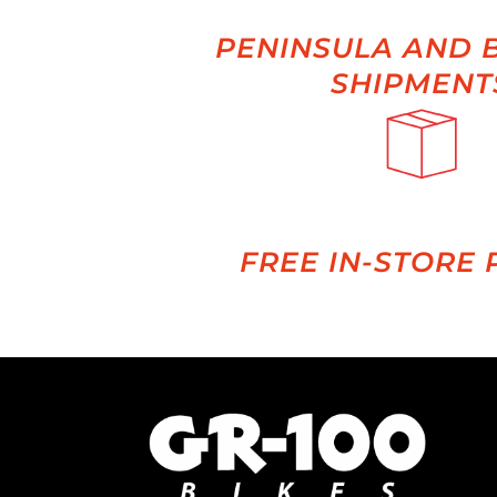
PENINSULA AND 
SHIPMENT
FREE IN-STORE 