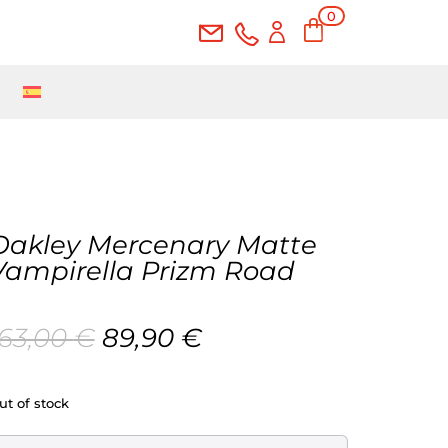
0
Ite
ms
Oakley Mercenary Matte
Vampirella Prizm Road
Original
Current
163,00
€
89,90
€
price
price
was:
is:
163,00 €.
89,90 €.
ut of stock