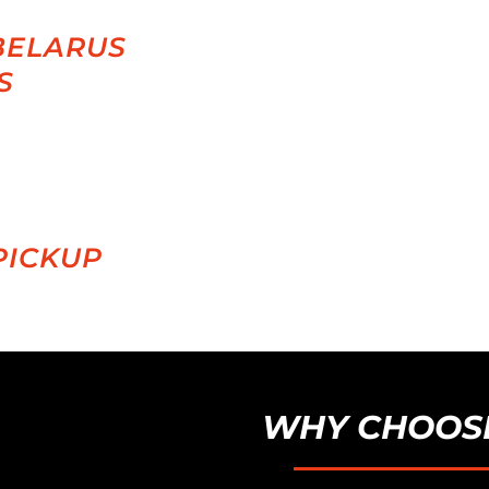
BELARUS
S
PICKUP
WHY CHOOSE