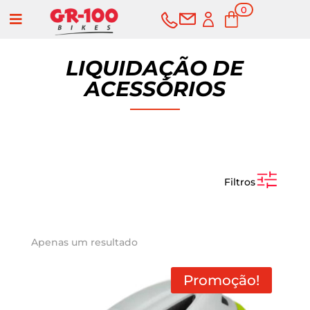
0
a
Ite
ms
LIQUIDAÇÃO DE
ACESSÓRIOS
Filtros
COMPRAR
SERVICIOS
Apenas um resultado
Promoção!
Bicicletas