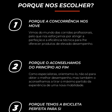
PORQUE NOS ESCOLHER?
PORQUE A CONCORRÊNCIA NOS
MOVE
Vimos do mundo das corridas profissionais,
pelo que nos esforçamos por atingir a
perfeição e a eficiência técnica para lhe
oferecer produtos de elevado desempenho.
PORQUE O ACONSELHAMOS
DO PRINCÍPIO AO FIM
Como especialistas, orientamo-lo, não só para
obter o melhor desempenho, mas também o
aconselhamos a tirar o máximo partido da
experiência de uma nova mobilidade.
PORQUE TEMOS A BICICLETA
PERFEITA PARA SI