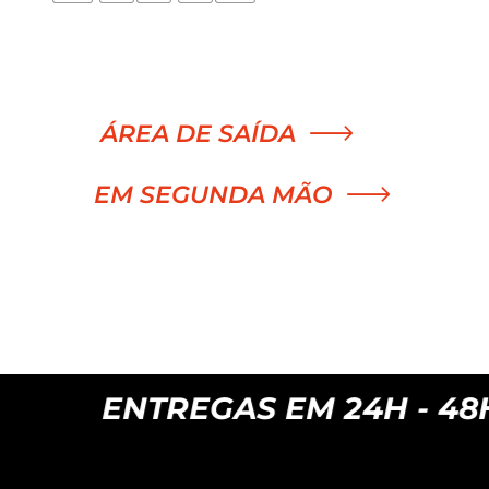
Manillares
Portabidones
Varios
Frenos
Varios accesorios
Outlet equipación
ÁREA DE SAÍDA
Transmisión
Liquidación accesorios
EM SEGUNDA MÃO
Mantenimiento de bicicletas
ENTREGAS EM 24H - 48H