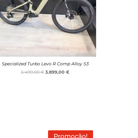
Specialized Turbo Levo R Comp Alloy S3
O
O
6.499,00
€
3.899,00
€
preço
preço
original
atual
era:
é:
6.499,00 €.
3.899,00 €.
Promoção!