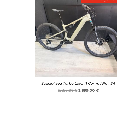
Specialized Turbo Levo R Comp Alloy S4
O
O
6.499,00
€
3.899,00
€
preço
preço
original
atual
era:
é: