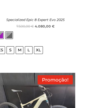
Specialized Epic 8 Expert Evo 2025
O
O
7.500,00
€
4.080,00
€
preço
preço
original
atual
era:
é:
XS
S
M
L
XL
7.500,00 €.
4.080,00 €.
Promoção!