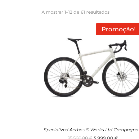
Ordenado
A mostrar 1–12 de 61 resultados
por
preço:
Promoção!
maior
para
menor
Specialized Aethos S-Works Ltd Campagno
O
O
15.500,00
€
5.999,00
€