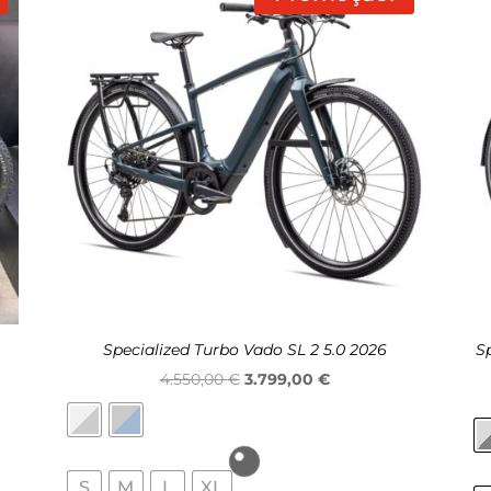
Specialized Turbo Vado SL 2 5.0 2026
S
O
O
4.550,00
€
3.799,00
€
preço
preço
original
atual
era:
é:
S
M
L
XL