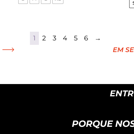
.
4.550,00 €.
3.799,00 €.
1
2
3
4
5
6
→
EM S
ENTREGAS EM 24H
PORQUE NOS