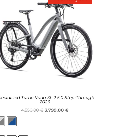
pecialized Turbo Vado SL 2 5.0 Step-Through
2026
O
O
4.550,00
€
3.799,00
€
preço
preço
original
atual
era:
é: