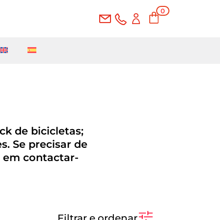
0
Ite
ms
k de bicicletas;
. Se precisar de
e em contactar-
Filtrar e ordenar