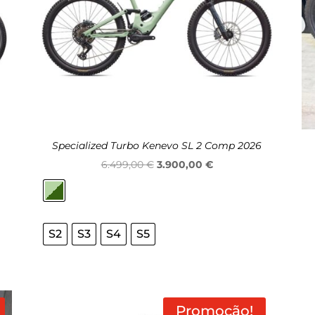
Specialized Turbo Kenevo SL 2 Comp 2026
O
O
6.499,00
€
3.900,00
€
preço
preço
original
atual
era:
é:
S2
S3
S4
S5
.
6.499,00 €.
3.900,00 €.
Promoção!