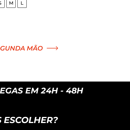
S
M
L
4.550,00 €.
3.799,00 €.
EGUNDA MÃO
 - 48H
 ESCOLHER?