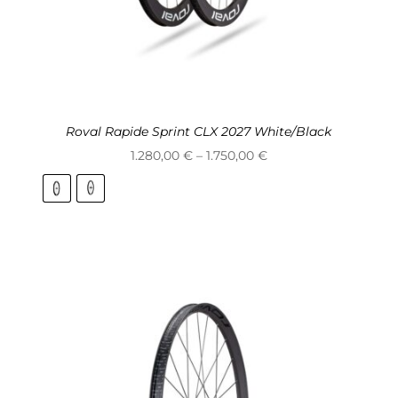
Roval Rapide Sprint CLX 2027 White/Black
Price
1.280,00
€
–
1.750,00
€
range:
1.280,00 €
through
1.750,00 €