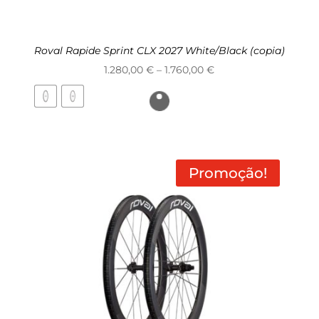
Roval Rapide Sprint CLX 2027 White/Black (copia)
Price
1.280,00
€
–
1.760,00
€
range:
1.280,00 €
through
1.760,00 €
Promoção!