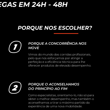
M 24H - 48H
PORQUE NOS ESCOLHER?
PORQUE A CONCORRÊNCIA NOS
MOVE
Vimos do mundo das corridas profissionais,
pelo que nos esforçamos por atingir a
perfeição e a eficiência técnica para lhe
oferecer produtos de elevado desempenho.
PORQUE O ACONSELHAMOS
DO PRINCÍPIO AO FIM
Como especialistas, orientamo-lo, não só para
obter o melhor desempenho, mas também o
aconselhamos a tirar o máximo partido da
experiência de uma nova mobilidade.