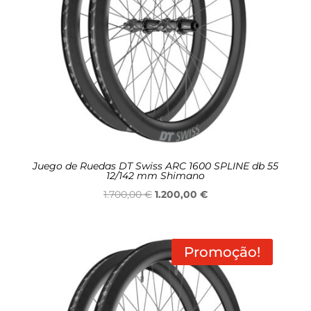
Juego de Ruedas DT Swiss ARC 1600 SPLINE db 55
12/142 mm Shimano
O
O
1.700,00
€
1.200,00
€
preço
preço
original
atual
era:
é:
Promoção!
1.700,00 €.
1.200,00 €.