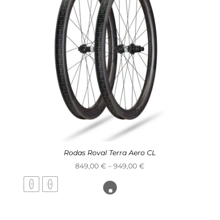
Rodas Roval Terra Aero CL
Price
849,00
€
–
949,00
€
range:
849,00 €
through
949,00 €