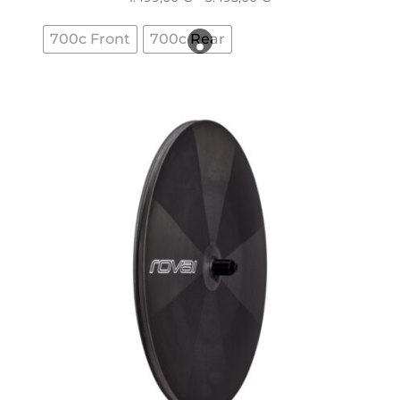
range:
700c Front
700c Rear
1.499,00 €
through
3.495,00 €