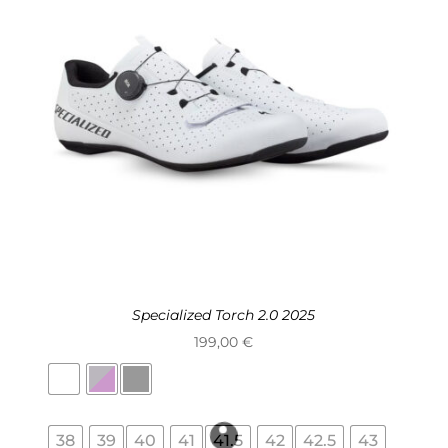
Specialized Torch 2.0 2025
199,00
€
38
39
40
41
41.5
42
42.5
43