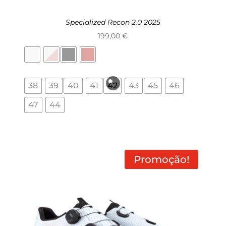
Specialized Recon 2.0 2025
199,00
€
38
39
40
41
42
43
45
46
47
44
Promoção!