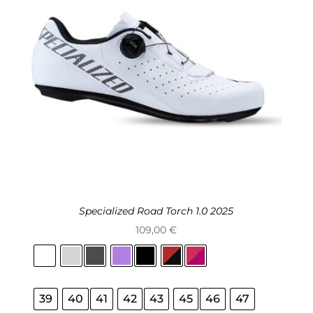
Specialized Road Torch 1.0 2025
109,00
€
39
40
41
42
43
45
46
47