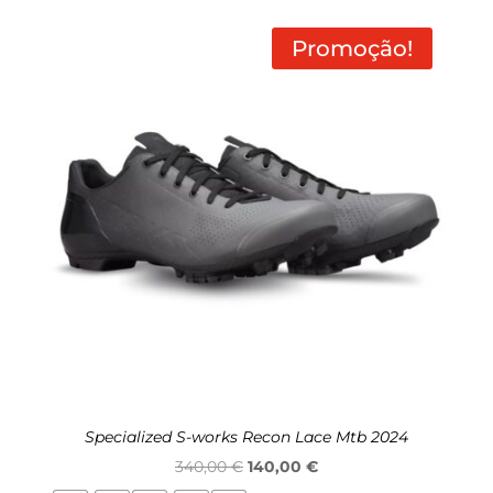
Promoção!
Specialized S-works Recon Lace Mtb 2024
O
O
340,00
€
140,00
€