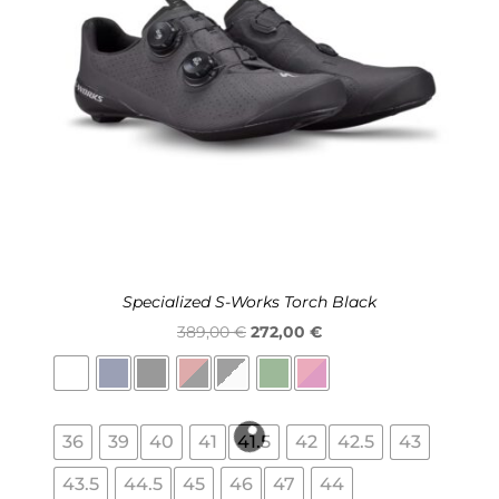
Specialized S-Works Torch Black
O
O
389,00
€
272,00
€
preço
preço
original
atual
era:
é:
36
39
40
41
41.5
42
42.5
43
389,00 €.
272,00 €.
43.5
44.5
45
46
47
44