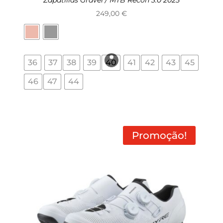
249,00
€
36
37
38
39
40
41
42
43
45
46
47
44
Promoção!