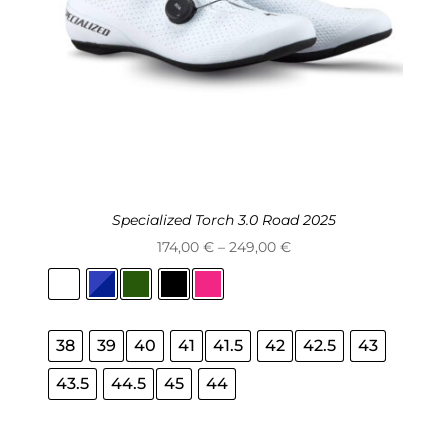
Specialized Torch 3.0 Road 2025
Price
174,00
€
–
249,00
€
range:
174,00 €
through
38
39
40
41
41.5
42
42.5
43
249,00 €
43.5
44.5
45
44