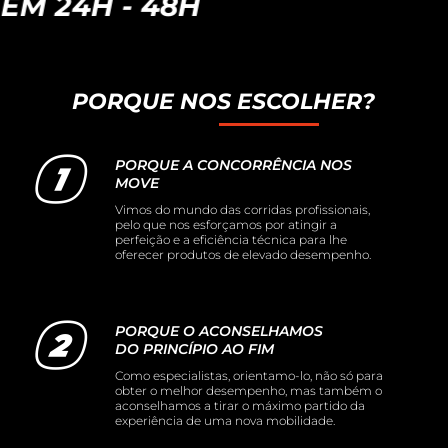
 - 48H
PORQUE NOS ESCOLHER?
PORQUE A CONCORRÊNCIA NOS
MOVE
Vimos do mundo das corridas profissionais,
pelo que nos esforçamos por atingir a
perfeição e a eficiência técnica para lhe
oferecer produtos de elevado desempenho.
PORQUE O ACONSELHAMOS
DO PRINCÍPIO AO FIM
Como especialistas, orientamo-lo, não só para
obter o melhor desempenho, mas também o
aconselhamos a tirar o máximo partido da
experiência de uma nova mobilidade.