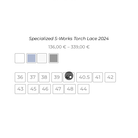
Specialized S-Works Torch Lace 2024
Price
136,00
€
–
339,00
€
range:
136,00 €
through
36
37
38
39
40
40.5
41
42
339,00 €
43
45
46
47
48
44