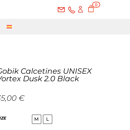
0
Ite
ms
Gobik Calcetines UNISEX
Vortex Dusk 2.0 Black
35,00
€
IZE
M
L