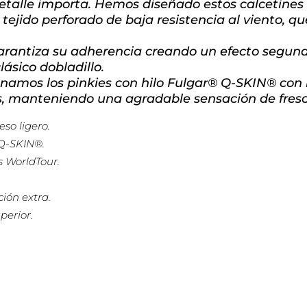
 detalle importa. Hemos diseñado estos calcetines
 tejido perforado de baja resistencia al viento, q
 garantiza su adherencia creando un efecto segun
lásico dobladillo.
namos los pinkies con hilo Fulgar® Q-SKIN® con i
es, manteniendo una agradable sensación de frescu
so ligero.
 Q-SKIN®.
s WorldTour.
ión extra.
perior.
.