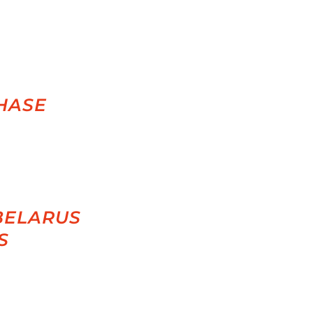
HASE
BELARUS
S