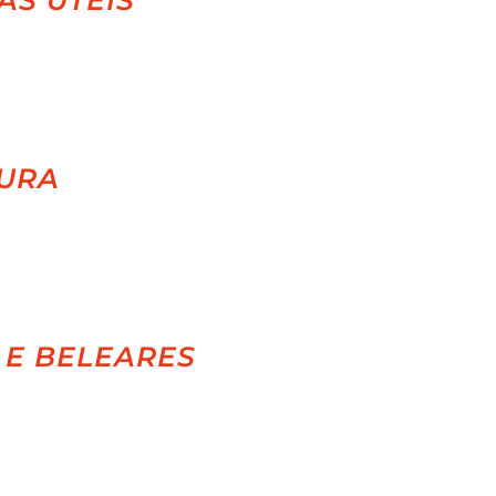
AS ÚTEIS*
URA
 E BELEARES