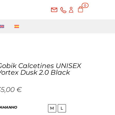
0
Ite
ms
Gobik Calcetines UNISEX
Vortex Dusk 2.0 Black
35,00
€
AMANHO
M
L