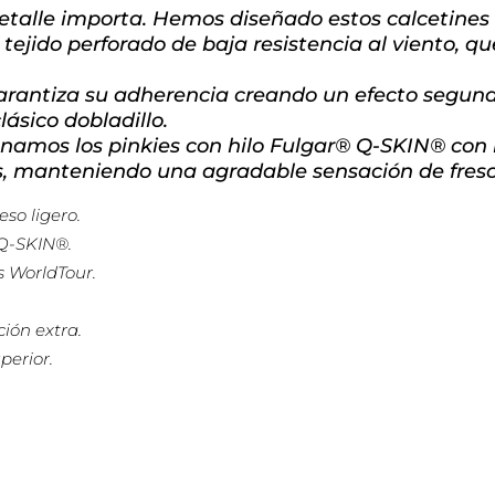
 detalle importa. Hemos diseñado estos calcetines
 tejido perforado de baja resistencia al viento, q
 garantiza su adherencia creando un efecto segun
lásico dobladillo.
namos los pinkies con hilo Fulgar® Q-SKIN® con i
es, manteniendo una agradable sensación de frescu
so ligero.
 Q-SKIN®.
s WorldTour.
ión extra.
perior.
.