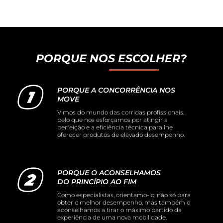
PORQUE NOS ESCOLHER?
PORQUE A CONCORRÊNCIA NOS
MOVE
Vimos do mundo das corridas profissionais,
pelo que nos esforçamos por atingir a
perfeição e a eficiência técnica para lhe
oferecer produtos de elevado desempenho.
PORQUE O ACONSELHAMOS
DO PRINCÍPIO AO FIM
Como especialistas, orientamo-lo, não só para
obter o melhor desempenho, mas também o
aconselhamos a tirar o máximo partido da
experiência de uma nova mobilidade.