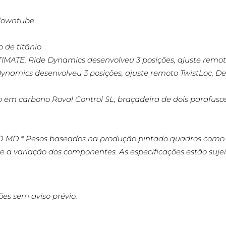
downtube
o de titânio
MATE, Ride Dynamics desenvolveu 3 posições, ajuste remoto
ynamics desenvolveu 3 posições, ajuste remoto TwistLoc, D
o em carbono Roval Control SL, braçadeira de dois parafu
O MD * Pesos baseados na produção pintado quadros como r
 a variação dos componentes. As especificações estão sujeit
ções sem aviso prévio.