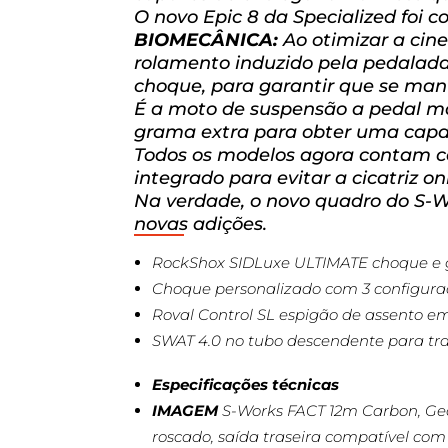
O novo Epic 8 da Specialized foi 
BIOMECÂNICA:
Ao otimizar a cin
rolamento induzido pela pedalada
choque, para garantir que se man
É a moto de suspensão a pedal ma
grama extra para obter uma capa
Todos os modelos agora contam co
integrado para evitar a cicatriz o
Na verdade, o novo quadro do S-W
novas adições.
RockShox SIDLuxe ULTIMATE choque e g
Choque personalizado com 3 configura
Roval Control SL espigão de assento em
SWAT 4.0 no tubo descendente para tran
Especificações técnicas
IMAGEM
S-Works FACT 12m Carbon, Ge
roscado, saída traseira compatível co