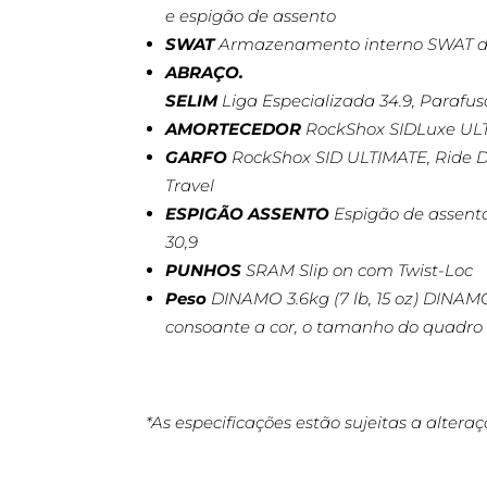
e espigão de assento
SWAT
Armazenamento interno SWAT 
ABRAÇO.
SELIM
Liga Especializada 34.9, Parafus
AMORTECEDOR
RockShox SIDLuxe ULTI
GARFO
RockShox SID ULTIMATE, Ride D
Travel
ESPIGÃO ASSENTO
Espigão de assent
30,9
PUNHOS
SRAM Slip on com Twist-Loc
Peso
DINAMO 3.6kg (7 lb, 15 oz) DINAM
consoante a cor, o tamanho do quadro e
*As especificações estão sujeitas a altera