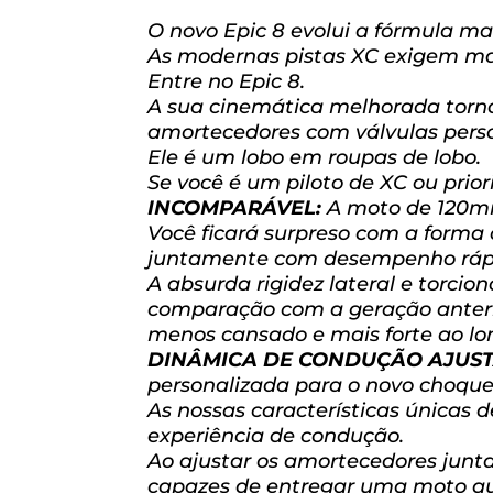
O novo Epic 8 evolui a fórmula mai
As modernas pistas XC exigem mai
Entre no Epic 8.
A sua cinemática melhorada torna
amortecedores com válvulas perso
Ele é um lobo em roupas de lobo.
Se você é um piloto de XC ou prio
INCOMPARÁVEL:
A moto de 120mm
Você ficará surpreso com a forma 
juntamente com desempenho rápid
A absurda rigidez lateral e torc
comparação com a geração anterior
menos cansado e mais forte ao lo
DINÂMICA DE CONDUÇÃO AJUS
personalizada para o novo choque 
As nossas características únicas
experiência de condução.
Ao ajustar os amortecedores jun
capazes de entregar uma moto qu