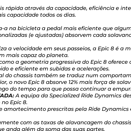
s rápida através da capacidade, eficiência e int
s capacidade todos os dias.
-a na bicicleta a pedal mais eficiente que algu
nalizadas (e ajustadas) absorvem cada solavanc
riza a velocidade em seus passeios, a Epic 8 é a 
 mais capaz do planeta.
como a geometria progressiva do Epic 8 oferece 
o e eficiente em subidas e acelerações.
ional do chassis também se traduz num comporta
, o novo Epic 8 absorve 12% mais força de solav
ngo do tempo para que possa continuar a empurr
TADA:
A equipa da Specialized Ride Dynamics de
no Epic 8.
 de amortecimento prescritas pela Ride Dynamic
tamente com as taxas de alavancagem do chassis
e anda além da soma das suas partes.