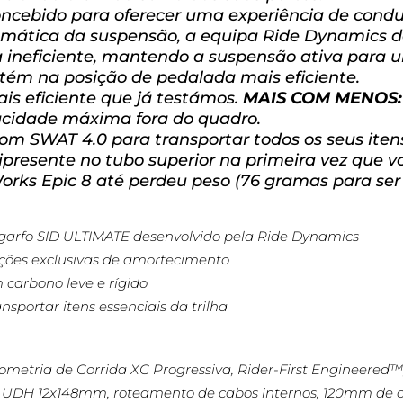
concebido para oferecer uma experiência de cond
emática da suspensão, a equipa Ride Dynamics d
 ineficiente, mantendo a suspensão ativa para u
tém na posição de pedalada mais eficiente.
is eficiente que já testámos.
MAIS COM MENOS:
cidade máxima fora do quadro.
m SWAT 4.0 para transportar todos os seus iten
nipresente no tubo superior na primeira vez que vo
orks Epic 8 até perdeu peso (76 gramas para se
arfo SID ULTIMATE desenvolvido pela Ride Dynamics
ções exclusivas de amortecimento
 carbono leve e rígido
sportar itens essenciais da trilha
ometria de Corrida XC Progressiva, Rider-First Engineer
m UDH 12x148mm, roteamento de cabos internos, 120mm de c