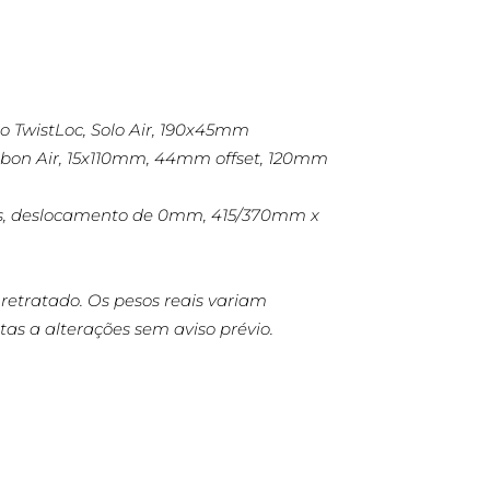
 TwistLoc, Solo Air, 190x45mm
ebon Air, 15x110mm, 44mm offset, 120mm
sos, deslocamento de 0mm, 415/370mm x
etratado. Os pesos reais variam
as a alterações sem aviso prévio.