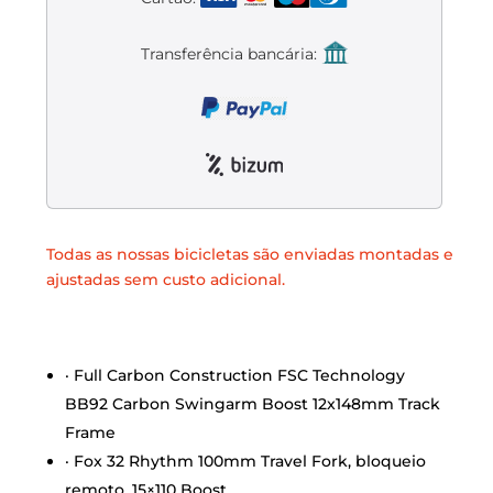
Liquidación accesorios
Transferência bancária:
Mantenimiento de bicicletas
Todas as nossas bicicletas são enviadas montadas e
ajustadas sem custo adicional.
· Full Carbon Construction FSC Technology
BB92 Carbon Swingarm Boost 12x148mm Track
Frame
· Fox 32 Rhythm 100mm Travel Fork, bloqueio
remoto, 15×110 Boost