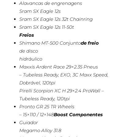
Alavancas de engrenagens
Sram SX Eagle 12s
Sram SX Eagle 12s 32t Chainring
Sram SX Eagle 12s 11-50t
Freios
Shimano MT-500 Conjunto
de freio
de disco
hidráulico
Maxxis Ardent Race 29×2.35 Pneus
– Tubeless Ready, EXO, 3C Maxx Speed,
Dobrável, 120tpi
Pirelli Scorpion XC H 29×2.4 ProWall –
Tubeless Ready, 120tpi
Pronto GR 25 TR Wheels
– 15×110 / 12×148
Boost Componentes
Guiador
Megamo Alloy 31.8