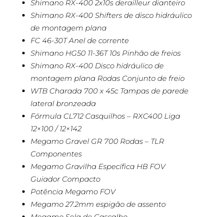
Shimano RX-400 2x10s derailleur dianteiro
Shimano RX-400 Shifters de disco hidráulico
de montagem plana
FC 46-30T Anel de corrente
Shimano HG50 11-36T 10s Pinhão de freios
Shimano RX-400 Disco hidráulico de
montagem plana Rodas Conjunto de freio
WTB Charada 700 x 45c Tampas de parede
lateral bronzeada
Fórmula CL712 Casquilhos – RXC400 Liga
12×100 / 12×142
Megamo Gravel GR 700 Rodas – TLR
Componentes
Megamo Gravilha Específica HB FOV
Guiador Compacto
Potência Megamo FOV
Megamo 27.2mm espigão de assento
Megamo Sela de Cascalho