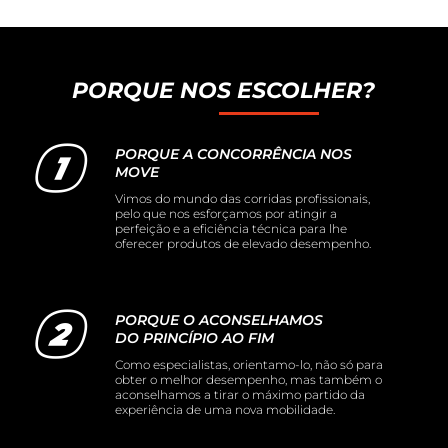
PORQUE NOS ESCOLHER?
PORQUE A CONCORRÊNCIA NOS
MOVE
Vimos do mundo das corridas profissionais,
pelo que nos esforçamos por atingir a
perfeição e a eficiência técnica para lhe
oferecer produtos de elevado desempenho.
PORQUE O ACONSELHAMOS
DO PRINCÍPIO AO FIM
Como especialistas, orientamo-lo, não só para
obter o melhor desempenho, mas também o
aconselhamos a tirar o máximo partido da
experiência de uma nova mobilidade.