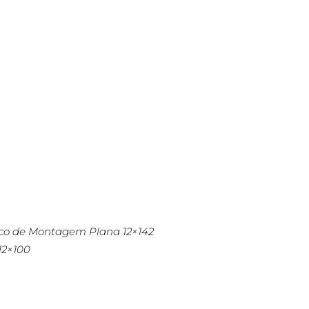
sco de Montagem Plana 12×142
12×100