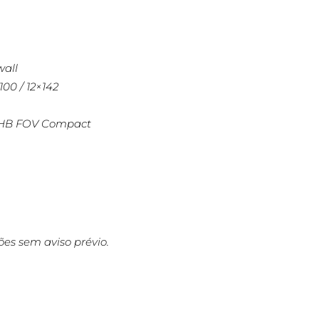
wall
00 / 12×142
o HB FOV Compact
ções sem aviso prévio.