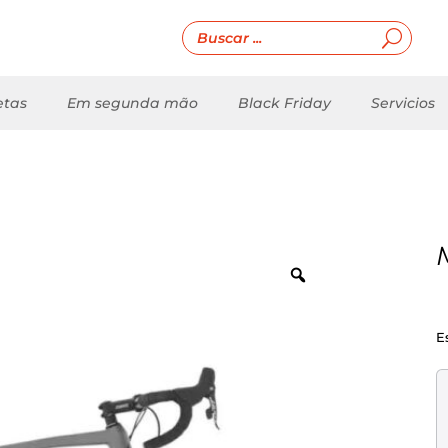
etas
Em segunda mão
Black Friday
Servicios
E