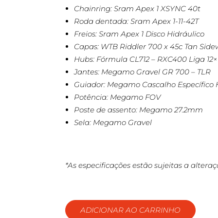
Chainring: Sram Apex 1 XSYNC 40t
Roda dentada: Sram Apex 1-11-42T
Freios: Sram Apex 1 Disco Hidráulico
Capas: WTB Riddler 700 x 45c Tan Side
Hubs: Fórmula CL712 – RXC400 Liga 12×1
Jantes: Megamo Gravel GR 700 – TLR
Guiador: Megamo Cascalho Específic
Potência: Megamo FOV
Poste de assento: Megamo 27.2mm
Sela: Megamo Gravel
*As especificações estão sujeitas a altera
ADICIONAR AO CARRINHO