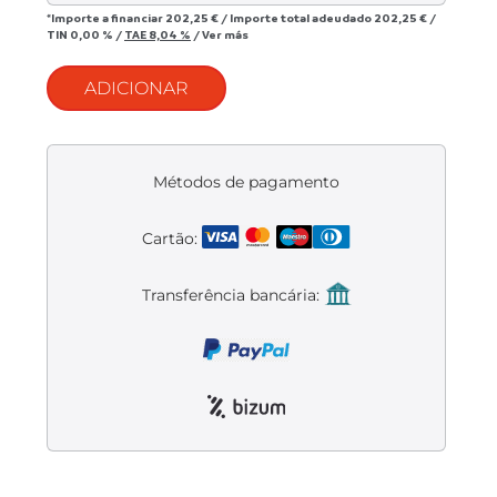
Liquidación accesorios
*Importe a financiar
202,25 €
/
Importe total adeudado
202,25 €
/
TIN
0,00 %
/
TAE
8,04 %
/
Ver más
Mantenimiento de bicicletas
ADICIONAR
Métodos de pagamento
Cartão:
Transferência bancária: