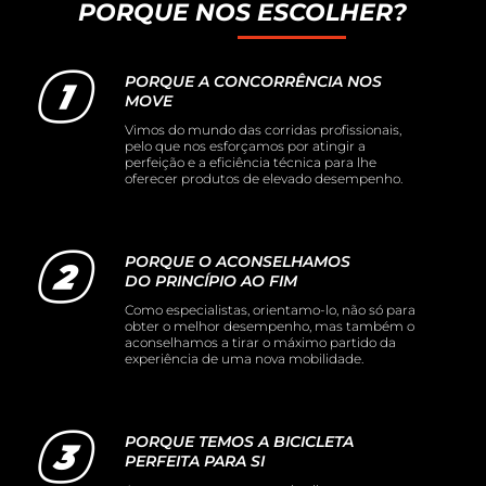
PORQUE NOS ESCOLHER?
PORQUE A CONCORRÊNCIA NOS
MOVE
Vimos do mundo das corridas profissionais,
pelo que nos esforçamos por atingir a
perfeição e a eficiência técnica para lhe
oferecer produtos de elevado desempenho.
PORQUE O ACONSELHAMOS
DO PRINCÍPIO AO FIM
Como especialistas, orientamo-lo, não só para
obter o melhor desempenho, mas também o
aconselhamos a tirar o máximo partido da
experiência de uma nova mobilidade.
PORQUE TEMOS A BICICLETA
PERFEITA PARA SI