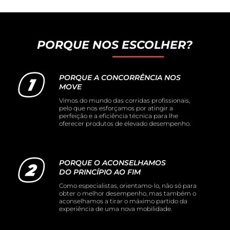
PORQUE NOS ESCOLHER?
PORQUE A CONCORRÊNCIA NOS
MOVE
Vimos do mundo das corridas profissionais,
pelo que nos esforçamos por atingir a
perfeição e a eficiência técnica para lhe
oferecer produtos de elevado desempenho.
PORQUE O ACONSELHAMOS
DO PRINCÍPIO AO FIM
Como especialistas, orientamo-lo, não só para
obter o melhor desempenho, mas também o
aconselhamos a tirar o máximo partido da
experiência de uma nova mobilidade.