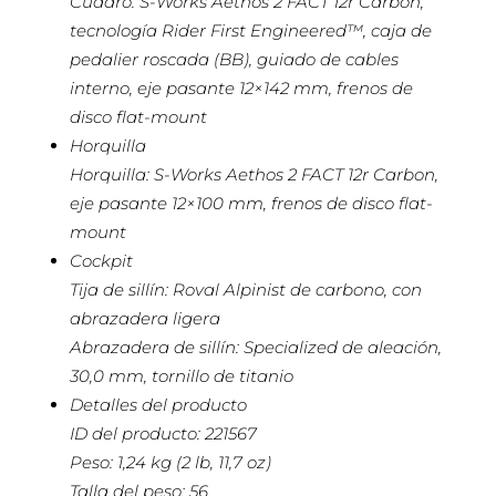
Cuadro: S-Works Aethos 2 FACT 12r Carbon,
tecnología Rider First Engineered™, caja de
pedalier roscada (BB), guiado de cables
interno, eje pasante 12×142 mm, frenos de
disco flat-mount
Horquilla
Horquilla: S-Works Aethos 2 FACT 12r Carbon,
eje pasante 12×100 mm, frenos de disco flat-
mount
Cockpit
Tija de sillín: Roval Alpinist de carbono, con
abrazadera ligera
Abrazadera de sillín: Specialized de aleación,
30,0 mm, tornillo de titanio
Detalles del producto
ID del producto: 221567
Peso: 1,24 kg (2 lb, 11,7 oz)
Talla del peso: 56