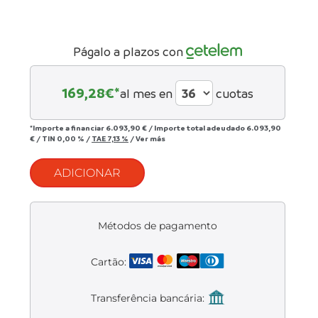
Liquidación accesorios
Mantenimiento de bicicletas
Págalo a plazos con
169,28
€*
al mes en
cuotas
*Importe a financiar
6.093,90 €
/
Importe total adeudado
6.093,90
€
/
TIN
0,00 %
/
TAE
7,13 %
/
Ver más
ADICIONAR
Métodos de pagamento
Cartão:
Transferência bancária: