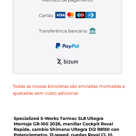
Liquidación accesorios
Métodos de pagamento
Cartão:
Mantenimiento de bicicletas
Transferência bancária:
Todas as nossas bicicletas são enviadas montadas e
ajustadas sem custo adicional.
Specialized S-Works Tarmac SL8 Ultegra
Montaje GR-100 2026, manillar Cockpit Roval
Rapide, cambio Shimano Ultegra Di2 R8150 con
Potenciometro, 12-speed, ruedas Roval CL III.