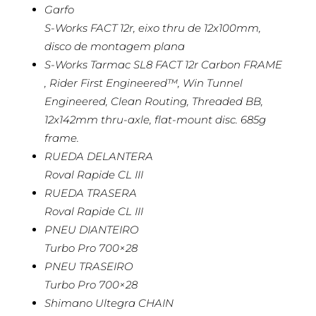
Garfo
S-Works FACT 12r, eixo thru de 12x100mm,
disco de montagem plana
S-Works Tarmac SL8 FACT 12r Carbon FRAME
, Rider First Engineered™, Win Tunnel
Engineered, Clean Routing, Threaded BB,
12x142mm thru-axle, flat-mount disc. 685g
frame.
RUEDA DELANTERA
Roval Rapide CL III
RUEDA TRASERA
Roval Rapide CL III
PNEU DIANTEIRO
Turbo Pro 700×28
PNEU TRASEIRO
Turbo Pro 700×28
Shimano Ultegra CHAIN