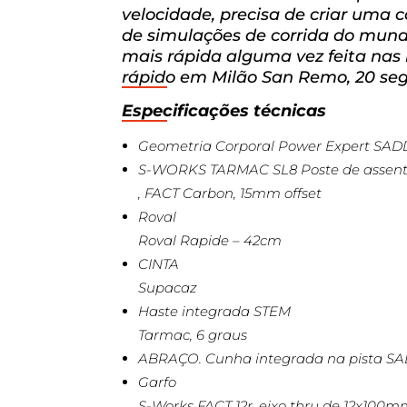
velocidade, precisa de criar uma 
de simulações de corrida do mund
mais rápida alguma vez feita nas
rápido em Milão San Remo, 20 seg
Especificações técnicas
Geometria Corporal Power Expert SA
S-WORKS TARMAC SL8 Poste de assen
, FACT Carbon, 15mm offset
Roval
Roval Rapide – 42cm
CINTA
Supacaz
Haste integrada STEM
Tarmac, 6 graus
ABRAÇO. Cunha integrada na pista S
Garfo
S-Works FACT 12r, eixo thru de 12x100