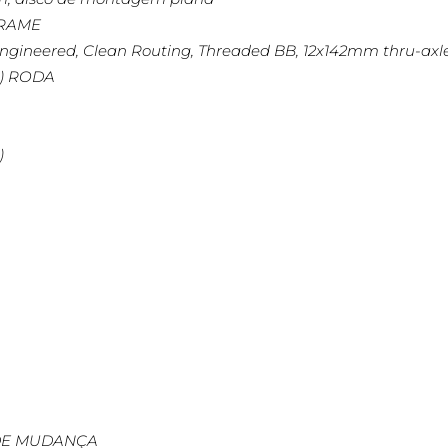
FRAME
Engineered, Clean Routing, Threaded BB, 12x142mm thru-axle
C) RODA
)
S DE MUDANÇA