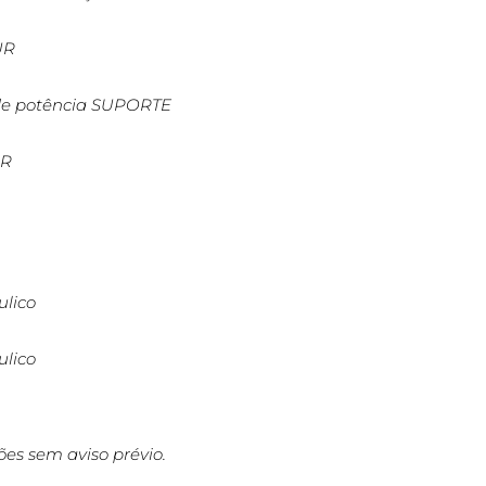
UR
de potência SUPORTE
UR
ulico
ulico
ções sem aviso prévio.