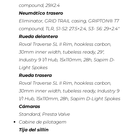
compound, 29X2.4
Neumático trasero
Eliminator, GRID TRAIL casing, GRIPTON® T7
compound, TLR, S1-S2: 27.5×2.4, S3- S6: 29×2.4″
Rueda delantera
Roval Traverse SL II Rim, hookless carbon,
30mm inner width, tubeless ready, 29″,
Industry 9 1/1 Hub, 15x110mm, 28h, Sapim D-
Light Spokes
Rueda trasera
Roval Traverse SL II Rim, hookless carbon,
30mm inner width, tubeless ready, Industry 9
1/1 Hub, 15x110mm, 28h, Sapim D-Light Spokes
Cámaras
Standard, Presta Valve
Cabine de pilotagem
Tija del sillín