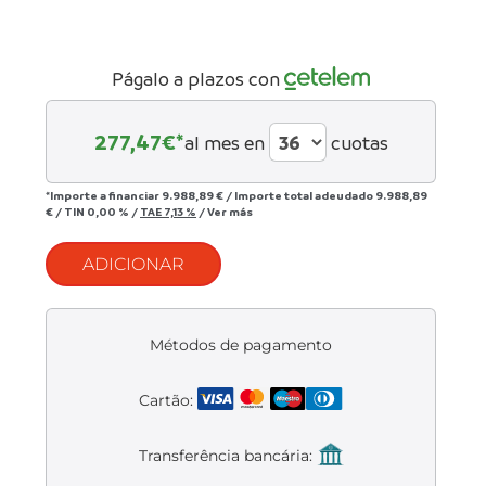
Liquidación accesorios
Mantenimiento de bicicletas
Págalo a plazos con
277,47
€*
al mes en
cuotas
*Importe a financiar
9.988,89 €
/
Importe total adeudado
9.988,89
€
/
TIN
0,00 %
/
TAE
7,13 %
/
Ver más
ADICIONAR
Métodos de pagamento
Cartão:
Transferência bancária: