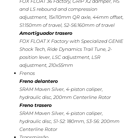
FOX FLOAT 36 Factory, GRIP X2 damper, HS
and LS rebound and compression
adjustment, 15x110mm QR axle, 44mm offset,
S1:150mm of travel, S2-S6:160mm of travel
Amortiguador trasero
FOX FLOAT X Factory with Specialized GENIE
Shock Tech, Ride Dynamics Trail Tune, 2-
position lever, LSC adjustment, LSR
adjustment, 210x55mm
Frenos
Freno delantero
SRAM Maven Silver, 4-piston caliper,
hydraulic disc, 200mm Centerline Rotor
Freno trasero
SRAM Maven Silver, 4-piston caliper,
hydraulic disc, S1-S2: 180mm, S3-S6: 200mm
Centerline Rotor
Transmissão