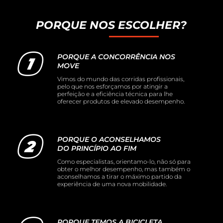
PORQUE NOS ESCOLHER?
PORQUE A CONCORRÊNCIA NOS
MOVE
Vimos do mundo das corridas profissionais,
pelo que nos esforçamos por atingir a
perfeição e a eficiência técnica para lhe
oferecer produtos de elevado desempenho.
PORQUE O ACONSELHAMOS
DO PRINCÍPIO AO FIM
Como especialistas, orientamo-lo, não só para
obter o melhor desempenho, mas também o
aconselhamos a tirar o máximo partido da
experiência de uma nova mobilidade.
PORQUE TEMOS A BICICLETA