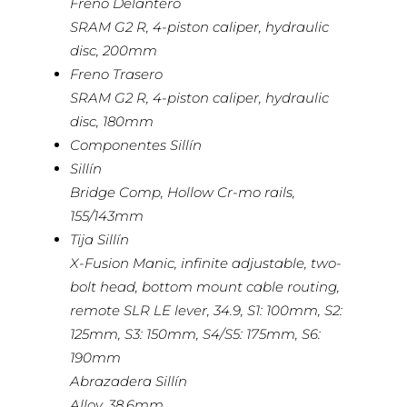
Freno Delantero
SRAM G2 R, 4-piston caliper, hydraulic
disc, 200mm
Freno Trasero
SRAM G2 R, 4-piston caliper, hydraulic
disc, 180mm
Componentes Sillín
Sillín
Bridge Comp, Hollow Cr-mo rails,
155/143mm
Tija Sillín
X-Fusion Manic, infinite adjustable, two-
bolt head, bottom mount cable routing,
remote SLR LE lever, 34.9, S1: 100mm, S2:
125mm, S3: 150mm, S4/S5: 175mm, S6:
190mm
Abrazadera Sillín
Alloy, 38.6mm