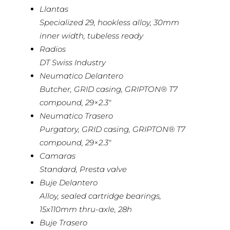
Llantas
Specialized 29, hookless alloy, 30mm
inner width, tubeless ready
Radios
DT Swiss Industry
Neumatico Delantero
Butcher, GRID casing, GRIPTON® T7
compound, 29×2.3″
Neumatico Trasero
Purgatory, GRID casing, GRIPTON® T7
compound, 29×2.3″
Camaras
Standard, Presta valve
Buje Delantero
Alloy, sealed cartridge bearings,
15x110mm thru-axle, 28h
Buje Trasero