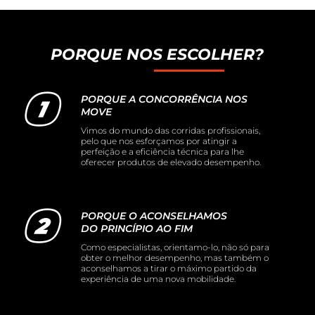
PORQUE NOS ESCOLHER?
PORQUE A CONCORRÊNCIA NOS
MOVE
Vimos do mundo das corridas profissionais,
pelo que nos esforçamos por atingir a
perfeição e a eficiência técnica para lhe
oferecer produtos de elevado desempenho.
PORQUE O ACONSELHAMOS
DO PRINCÍPIO AO FIM
Como especialistas, orientamo-lo, não só para
obter o melhor desempenho, mas também o
aconselhamos a tirar o máximo partido da
experiência de uma nova mobilidade.