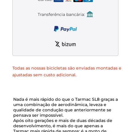
Liquidación accesorios
Transferência bancária:
Mantenimiento de bicicletas
Todas as nossas bicicletas são enviadas montadas e
ajustadas sem custo adicional.
Nada é mais rápido do que o Tarmac SL8 graças a
uma combinação de aerodinâmica, leveza e
qualidade de condução que anteriormente se
pensava ser impossível.
Após oito gerações e mais de duas décadas de
desenvolvimento, é mais do que apenas a
Tarmac mais rápida de sempre: é a moto de